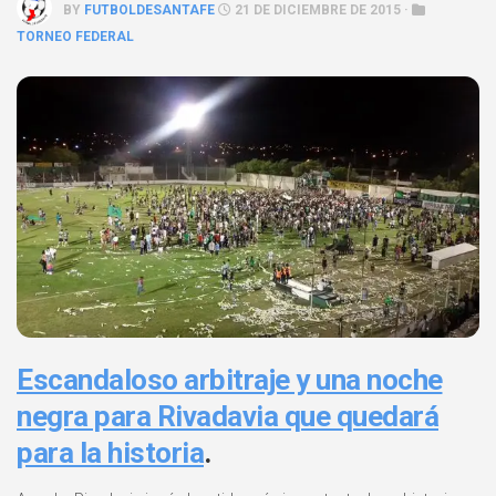
BY
FUTBOLDESANTAFE
21 DE DICIEMBRE DE 2015 ·
TORNEO FEDERAL
Escandaloso arbitraje y una noche
negra para Rivadavia que quedará
para la hist
oria
.