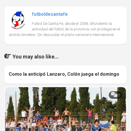
futboldesantafe
Futbol De Santa Fe, desde el 2008, difundiento la
actividad del fútbol de la provincia, con privilegio en el
ámbito Amateur. Sin descuidar el plano nacional e internacional
You may also like...
Como la anticipó Lanzaro, Colón juega el domingo
0
0