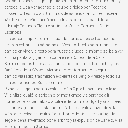
Anoche Rivadavia jugó el partido más importante de su historia y
de toda la Liga Venadense; el equipo dirigido por Federico
Lussenhoff estuvo a 90 minutos de ascender al Torneo Federal
«A». Pero el sueño quedó hecho trizas por un escandaloso
arbitraje Facundo Elgart y su líneas; Walter Torraca – Darío
Espinosa.
Las cosas empezaron mal cuando horas antes del partido no
dejaron entrar a las cámaras de Venado Tuerto para trasmitir el
partido en vivo y directo para nuestra ciudad, el mismo se iba a ver
en una pantalla gigante ubicada en el «Coloso de la Calle
Sarmiento», los hinchas visitantes no podían ir a la cancha y los
fanáticos de la «V» se tuvieron que conformar con seguir el
partido vía radio, trasmisión excelente de Sergio Kresic y todo su
equipo de Tiempo Suplementario.
Rivadavia jugaba con la ventaja de 1 a 0 por haber ganado la ida.
Villa Mitre igualó la serie en el primer tiempo y a partir de allí
comenzó el escandaloso arbitraje de Facundo Elgart y sus líneas.
La primera jugada injusta fue una falta existente a favor de Villa
Mitre que derivo en un tiro libre al borde del área, de esa jugada
llegó el penal inventado por el árbitro y la expulsión de Canelo, Villa
Mitre se puso 2 a 0 arriba.