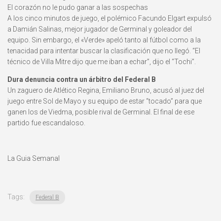
El corazón no le pudo ganar a las sospechas
A los cinco minutos de juego, el polémico Facundo Elgart expulsó
a Damián Salinas, mejor jugador de Germinal y goleador del
equipo. Sin embargo, el «Verde» apeló tanto al fútbol como a la
tenacidad para intentar buscar la clasificación que no llegó. “El
técnico de Villa Mitre dijo que me iban a echar”, dijo el “Tochi”.
Dura denuncia contra un árbitro del Federal B
Un zaguero de Atlético Regina, Emiliano Bruno, acusó al juez del
juego entre Sol de Mayo y su equipo de estar “tocado” para que
ganen los de Viedma, posible rival de Germinal. El final de ese
partido fue escandaloso.
La Guia Semanal
Tags:
Federal B