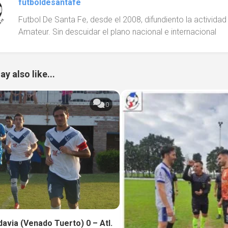
futboldesantafe
Futbol De Santa Fe, desde el 2008, difundiento la actividad d
Amateur. Sin descuidar el plano nacional e internacional
y also like...
0
davia (Venado Tuerto) 0 – Atl.