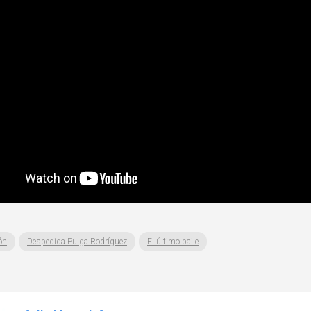
ón
Despedida Pulga Rodríguez
El último baile