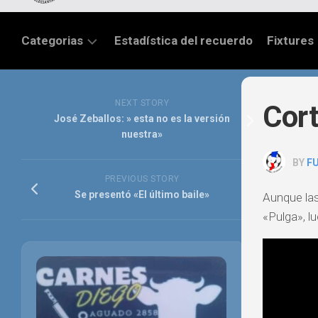
Categorias
Estadística del recuerdo
Fixtures
LIGA
SANTAFESINA
NEXT STORY
Cort
José Zeballos: » esta no es la versión
OTRAS
nuestra»
LIGAS
BY
F
TORNEO
PREVIOUS STORY
FEDERAL
Se presentó «El último baile»
Aunque las
«Pulga», l
NACIONAL
B
PRIMERA
FÚTBOL
INTERNACIONAL