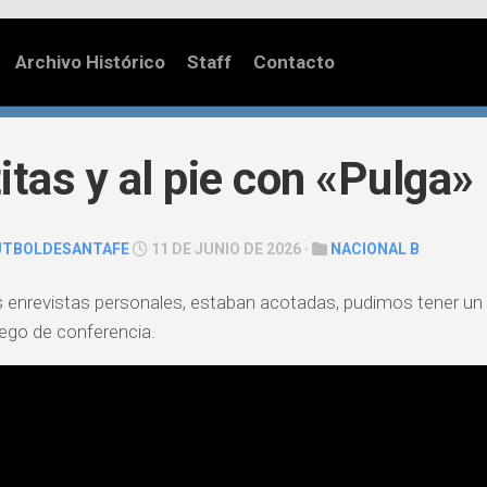
Archivo Histórico
Staff
Contacto
itas y al pie con «Pulga
UTBOLDESANTAFE
11 DE JUNIO DE 2026 ·
NACIONAL B
 enrevistas personales, estaban acotadas, pudimos tener u
uego de conferencia.