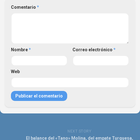
Comentario
*
Nombre
*
Correo electrónico
*
Web
NEXT STORY
El balance del «Tano» Molina, del empate Turquesa,