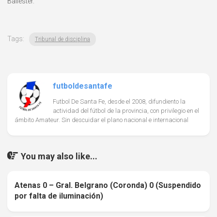
Ballester.
Tags:
Tribunal de disciplina
futboldesantafe
Futbol De Santa Fe, desde el 2008, difundiento la
actividad del fútbol de la provincia, con privilegio en el
ámbito Amateur. Sin descuidar el plano nacional e internacional
You may also like...
Atenas 0 – Gral. Belgrano (Coronda) 0 (Suspendido
0
por falta de iluminación)