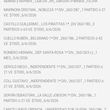
Apellido y Nombre _ Club Div _Art_ Sanción /Partidos _FECHA
MARINONI CRISTIAN _ NOBLEZA 1ª DIV _260/287 _1 PARTIDO ó 21
V.E. $7000 _6/6/2026
CASTILLO GUILLERMO _ LOS PIRATITAS 1ª _DIV 260/185 _3
PARTIDOS ó 63 V.E. $7000_ 6/6/2026
CUELLO RUBÉN _ BELGRANO 1ª DIV _260/186 _2 PARTIDOS ó 42
V.E. $7000 _6/6/2026
ROMERO HERNÁN _ DEP. SANTA ROSA 1ª DIV_ 260/263 c) _1
MES_ 5/6/2026
GEROLD DIEGO _ INDEPENDIENTE 1ª DIV_ 260/207 _1 PARTIDO ó
21 V.E. $7000_ 6/6/2026
COLL GUSTAVO _ INDEPENDIENTE 1ª DIV_ 260/207 _1 PARTIDO ó
21 V.E. $7000_ 6/6/2026
SERVÍN SEBASTIÁN _ LA SALLE JOBSON 1ª DIV_ 260/186 _1
PARTIDO ó 21 V.E. $7000_ 6/6/2026
CANCELLIERI FLORENCIA _ UNIVERSIDAD SUB 16 FEM _260/186_ 2