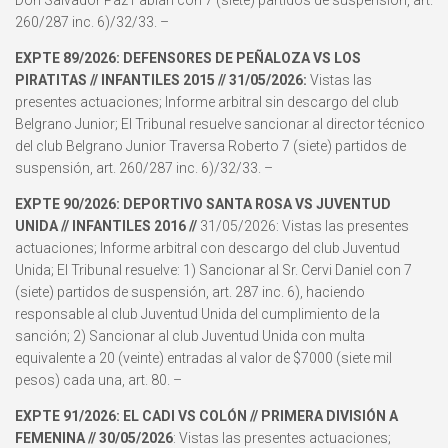
Don Salvador Paz Fabián con 7 (siete) partidos de suspensión, art.
260/287 inc. 6)/32/33. –
EXPTE 89/2026: DEFENSORES DE PEÑALOZA VS LOS
PIRATITAS // INFANTILES 2015 //
31/05/2026:
Vistas las
presentes actuaciones; Informe arbitral sin descargo del club
Belgrano Junior; El Tribunal resuelve sancionar al director técnico
del club Belgrano Junior Traversa Roberto 7 (siete) partidos de
suspensión, art. 260/287 inc. 6)/32/33. –
EXPTE 90/2026: DEPORTIVO SANTA ROSA VS JUVENTUD
UNIDA // INFANTILES 2016 //
31/05/2026: Vistas las presentes
actuaciones; Informe arbitral con descargo del club Juventud
Unida; El Tribunal resuelve: 1) Sancionar al Sr. Cervi Daniel con 7
(siete) partidos de suspensión, art. 287 inc. 6), haciendo
responsable al club Juventud Unida del cumplimiento de la
sanción; 2) Sancionar al club Juventud Unida con multa
equivalente a 20 (veinte) entradas al valor de $7000 (siete mil
pesos) cada una, art. 80. –
EXPTE 91/2026: EL CADI VS COLÓN // PRIMERA DIVISIÓN A
FEMENINA // 30/05/2026
: Vistas las presentes actuaciones;