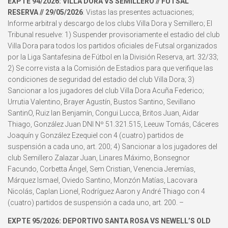
EXPTE 94/2026: VILLA DORA VS SEMILLERO // FUTSAL
RESERVA // 29/05/2026
: Vistas las presentes actuaciones;
Informe arbitral y descargo de los clubs Villa Dora y Semillero; El
Tribunal resuelve: 1) Suspender provisoriamente el estadio del club
Villa Dora para todos los partidos oficiales de Futsal organizados
por la Liga Santafesina de Fútbol en la División Reserva, art. 32/33;
2) Se corre vista a la Comisión de Estadios para que verifique las
condiciones de seguridad del estadio del club Villa Dora; 3)
Sancionar a los jugadores del club Villa Dora Acuña Federico;
Urrutia Valentino, Brayer Agustín, Bustos Santino, Sevillano
SantinO, Ruiz Ian Benjamín, Congui Lucca, Britos Juan, Aidar
Thiago, González Juan DNI Nº 51.321.515, Leeuw Tomás, Cáceres
Joaquín y González Ezequiel con 4 (cuatro) partidos de
suspensión a cada uno, art. 200; 4) Sancionar a los jugadores del
club Semillero Zalazar Juan, Linares Máximo, Bonsegnor
Facundo, Corbetta Ángel, Sem Cristian, Venencia Jeremías,
Márquez Ismael, Oviedo Santino, Monzón Matías, Lacovara
Nicolás, Caplan Lionel, Rodríguez Aaron y André Thiago con 4
(cuatro) partidos de suspensión a cada uno, art. 200. –
EXPTE 95/2026: DEPORTIVO SANTA ROSA VS NEWELL’S OLD