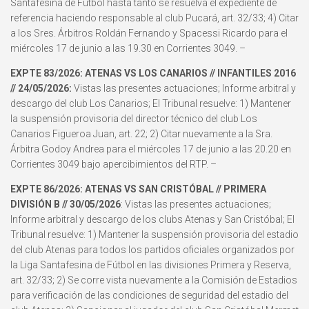
Santafesina de Fútbol hasta tanto se resuelva el expediente de
referencia haciendo responsable al club Pucará, art. 32/33; 4) Citar
a los Sres. Árbitros Roldán Fernando y Spacessi Ricardo para el
miércoles 17 de junio a las 19.30 en Corrientes 3049. –
EXPTE 83/2026: ATENAS VS LOS CANARIOS // INFANTILES 2016
// 24/05/2026:
Vistas las presentes actuaciones; Informe arbitral y
descargo del club Los Canarios; El Tribunal resuelve: 1) Mantener
la suspensión provisoria del director técnico del club Los
Canarios Figueroa Juan, art. 22; 2) Citar nuevamente a la Sra.
Árbitra Godoy Andrea para el miércoles 17 de junio a las 20.20 en
Corrientes 3049 bajo apercibimientos del RTP. –
EXPTE 86/2026: ATENAS VS SAN CRISTÓBAL // PRIMERA
DIVISIÓN B // 30/05/2026
: Vistas las presentes actuaciones;
Informe arbitral y descargo de los clubs Atenas y San Cristóbal; El
Tribunal resuelve: 1) Mantener la suspensión provisoria del estadio
del club Atenas para todos los partidos oficiales organizados por
la Liga Santafesina de Fútbol en las divisiones Primera y Reserva,
art. 32/33; 2) Se corre vista nuevamente a la Comisión de Estadios
para verificación de las condiciones de seguridad del estadio del