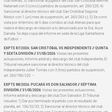
club Atenas; 3) Sancionar al jugador del club San Cristóbal Mermet
Natanael con 5 (cinco) partidos de suspensión, art. 200/220; 4)
Sancionar al director técnico del club San Cristóbal Segovia
Néstor con 1 (un) mes de suspensión, art. 260/263 c); 5) Se corre
vista por el término de 5 días corridos al club Atenas para que
realice el descargo en relación a lo denunciado por la Sra. Auce
Daniela. Se deja copia del informe en sede de la Liga Santafesina
de Fútbol. –
EXPTE 87/2026: SAN CRISTÓBAL VS INDEPENDIENTE // QUINTA
Y SEXTA DIVISIÓN // 31/05/2026
: Vistas las presentes
actuaciones; Informe arbitral y descargo del club Independiente; El
Tribunal resuelve sancionar al director técnico del club
Independiente Jullier Tomás con 3 (tres) partidos de suspensión,
art. 260/185/220. –
EXPTE 88/2026: PUCARÁ VS DON SALVADOR // SÉPTIMA
DIVISIÓN // 31/05/2026
: Vistas las presentes actuaciones;
Informe arbitral y descargo del club Don Salvador; El Tribunal
resuelve: 1) Dar por terminado el partido con el resultado de
planilla, art. 106/32/33; 2) Sancionar al director técnico del club