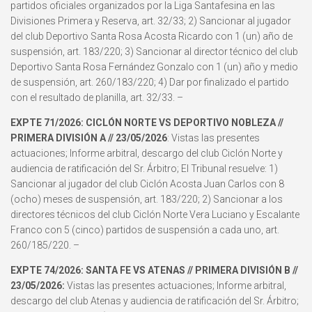
partidos oficiales organizados por la Liga Santafesina en las
Divisiones Primera y Reserva, art. 32/33; 2) Sancionar al jugador
del club Deportivo Santa Rosa Acosta Ricardo con 1 (un) año de
suspensión, art. 183/220; 3) Sancionar al director técnico del club
Deportivo Santa Rosa Fernández Gonzalo con 1 (un) año y medio
de suspensión, art. 260/183/220; 4) Dar por finalizado el partido
con el resultado de planilla, art. 32/33. –
EXPTE 71/2026: CICLÓN NORTE VS DEPORTIVO NOBLEZA //
PRIMERA DIVISIÓN A // 23/05/2026
: Vistas las presentes
actuaciones; Informe arbitral, descargo del club Ciclón Norte y
audiencia de ratificación del Sr. Árbitro; El Tribunal resuelve: 1)
Sancionar al jugador del club Ciclón Acosta Juan Carlos con 8
(ocho) meses de suspensión, art. 183/220; 2) Sancionar a los
directores técnicos del club Ciclón Norte Vera Luciano y Escalante
Franco con 5 (cinco) partidos de suspensión a cada uno, art.
260/185/220. –
EXPTE 74/2026: SANTA FE VS ATENAS // PRIMERA DIVISIÓN B //
23/05/2026:
Vistas las presentes actuaciones; Informe arbitral,
descargo del club Atenas y audiencia de ratificación del Sr. Árbitro;