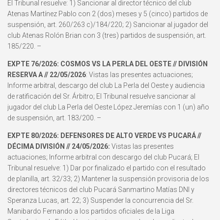
El Tribunal resuelve: 1) Sancionar al director técnico del club
Atenas Martínez Pablo con 2 (dos) meses y 5 (cinco) partidos de
suspensión, art. 260/263 c)/184/220; 2) Sancionar al jugador del
club Atenas Rolón Brian con 3 (tres) partidos de suspensión, art.
185/220. –
EXPTE 76/2026: COSMOS VS LA PERLA DEL OESTE // DIVISIÓN
RESERVA A // 22/05/2026
: Vistas las presentes actuaciones;
Informe arbitral, descargo del club La Perla del Oeste y audiencia
de ratificación del Sr. Árbitro; El Tribunal resuelve sancionar al
jugador del club La Perla del Oeste López Jeremías con 1 (un) año
de suspensión, art. 183/200. –
EXPTE 80/2026: DEFENSORES DE ALTO VERDE VS PUCARÁ //
DÉCIMA DIVISIÓN // 24/05/2026:
Vistas las presentes
actuaciones; Informe arbitral con descargo del club Pucará; El
Tribunal resuelve: 1) Dar por finalizado el partido con el resultado
de planilla, art. 32/33; 2) Mantener la suspensión provisoria de los
directores técnicos del club Pucará Sanmartino Matías DNI y
Speranza Lucas, art. 22; 3) Suspender la concurrencia del Sr.
Manibardo Fernando a los partidos oficiales de la Liga