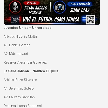
Juventud Unida – Universidad
Árbitro: Nicolás Mottier
A1: Daniel Coman
A2: Máximo Juri
Reserva: Alexander Gutiérrez
La Salle Jobson – Náutico El Quillá
Árbitro: Enzo Silvestre
A1: Jeremías Sotelo
A2: Lautaro Santillán
Reserva: Lucas Spacessi