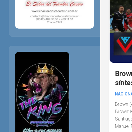
Brown
síntes
NACIONA
Brow
Brown: 
Santiago
Manuel R