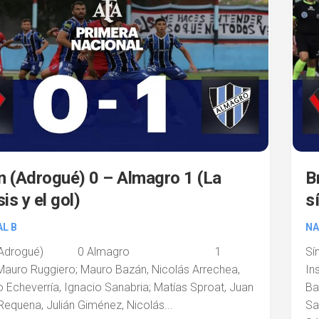
 (Adrogué) 0 – Almagro 1 (La
B
is y el gol)
s
L B
NA
n (Adrogué) 0 Almagro 1
Sí
Mauro Ruggiero; Mauro Bazán, Nicolás Arrechea,
I
 Echeverría, Ignacio Sanabria; Matías Sproat, Juan
Ba
equena, Julián Giménez, Nicolás...
Sa