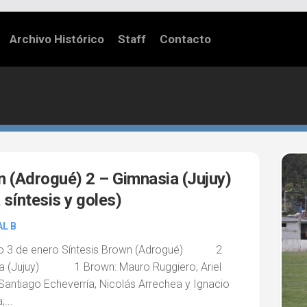
Archivo Histórico
Staff
Contacto
0
 (Adrogué) 2 – Gimnasia (Jujuy)
a síntesis y goles)
L B
o 3 de enero Síntesis Brown (Adrogué) 2
a (Jujuy) 1 Brown: Mauro Ruggiero; Ariel
Santiago Echeverría, Nicolás Arrechea y Ignacio
...