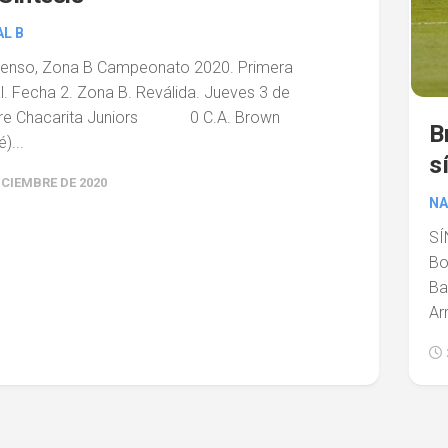
L B
enso, Zona B Campeonato 2020. Primera
. Fecha 2. Zona B. Reválida. Jueves 3 de
bre Chacarita Juniors 0 C.A. Brown
B
)...
s
ICIEMBRE DE 2020
NA
SÍ
B
Ba
Ar