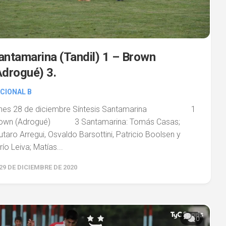
antamarina (Tandil) 1 – Brown
Adrogué) 3.
CIONAL B
nes 28 de diciembre Síntesis Santamarina 1
own (Adrogué) 3 Santamarina: Tomás Casas;
utaro Arregui, Osvaldo Barsottini, Patricio Boolsen y
río Leiva; Matías...
29 DE DICIEMBRE DE 2020
0