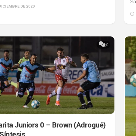
Sá
DICIEMBRE DE 2020
0
rita Juniors 0 – Brown (Adrogué)
 Síntesis