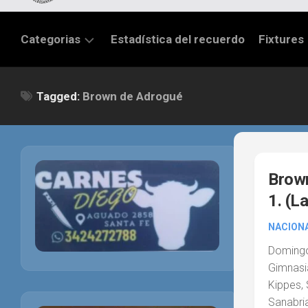
Categorias
Estadística del recuerdo
Fixtures
LIGA
Tagged:
Brown de Adrogué
SANTAFESINA
OTRAS
LIGAS
TORNEO
Brown
FEDERAL
1. (L
NACIONAL
B
NACIONA
Doming
PRIMERA
Gimnasi
FÚTBOL
Kippes, 
INTERNACIONAL
Sanabria;