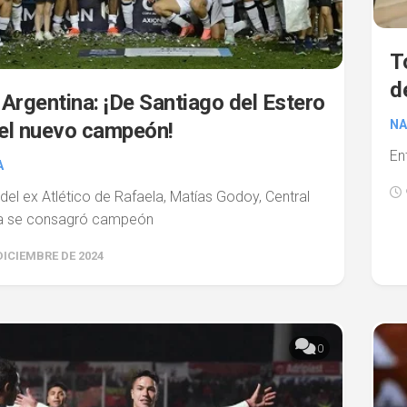
T
d
Argentina: ¡De Santiago del Estero
NA
 el nuevo campeón!
En
A
del ex Atlético de Rafaela, Matías Godoy, Central
a se consagró campeón
DICIEMBRE DE 2024
0