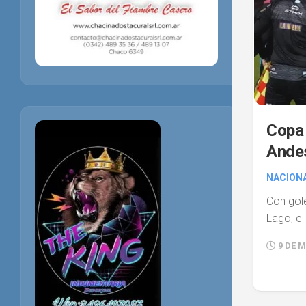
Copa 
Ande
NACIONA
Con gol
Lago, el
9 DE M