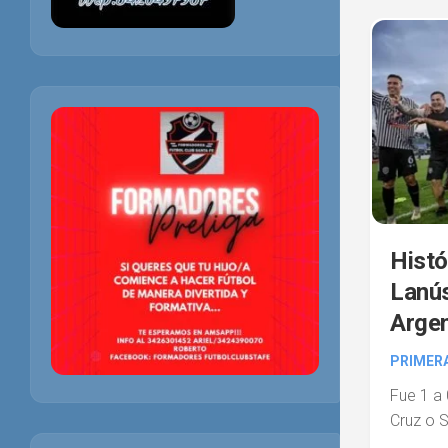
Histó
Lanús
Argen
PRIMER
Fue 1 a 
Cruz o 