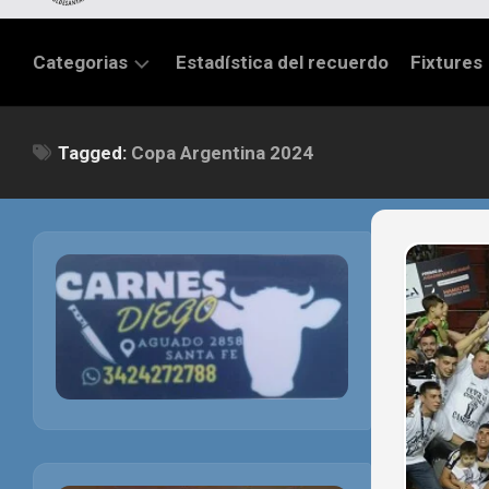
Categorias
Estadística del recuerdo
Fixtures
LIGA
Tagged:
Copa Argentina 2024
SANTAFESINA
OTRAS
LIGAS
TORNEO
FEDERAL
NACIONAL
B
PRIMERA
FÚTBOL
INTERNACIONAL