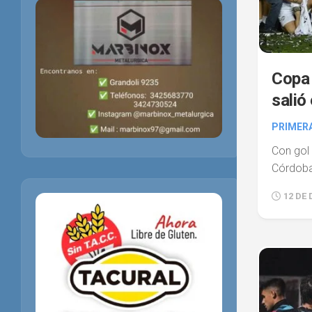
Copa 
salió
PRIMER
Con gol 
Córdob
12 DE 