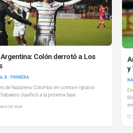
Argentina: Colón derrotó a Los
A
s
y
L B
/
PRIMERA
NA
es de Nazareno Colombo en contra e Ignacio
Em
 Sabalero clasificó a la próxima fase
Bi
em
AYO DE 2024