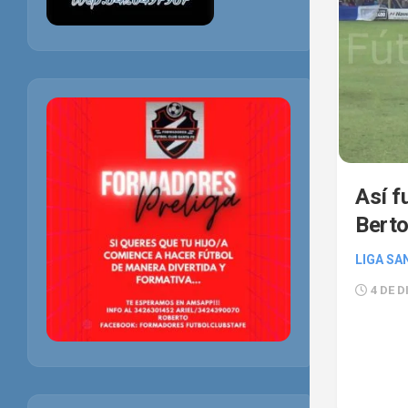
Así f
Berto
LIGA SA
4 DE D