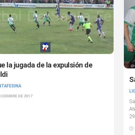
ue la jugada de la expulsión de
ldi
S
NTAFESINA
LI
ICIEMBRE DE 2017
Sa
At
29.