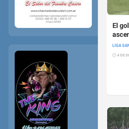
El go
ascen
LIGA SA
4 DE D