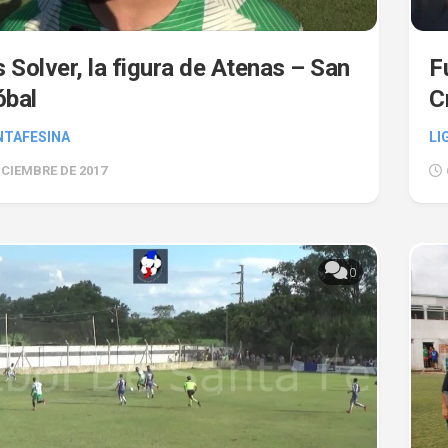
 Solver, la figura de Atenas – San
F
óbal
C
NTAFESINA
LI
ICIEMBRE DE 2017
0