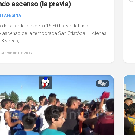
do ascenso (la previa)
NTAFESINA
 de la tarde, desde la 16,30 hs, se define el
 ascenso de la temporada San Cristóbal – Atenas
8 veces,...
ICIEMBRE DE 2017
0