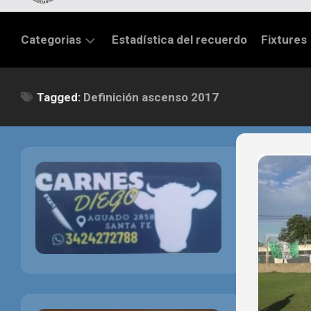
Categorias
Estadística del recuerdo
Fixtures
LIGA
Tagged:
Definición ascenso 2017
SANTAFESINA
OTRAS
LIGAS
TORNEO
FEDERAL
NACIONAL
B
PRIMERA
FÚTBOL
INTERNACIONAL