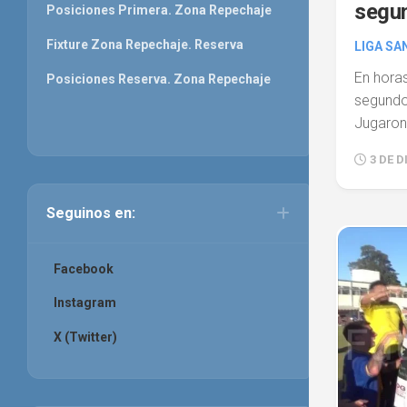
segun
Posiciones Primera. Zona Repechaje
Fixture Zona Repechaje. Reserva
LIGA SA
En horas
Posiciones Reserva. Zona Repechaje
segundo
Jugaron 
3 DE D
Seguinos en:
Facebook
Instagram
X (Twitter)