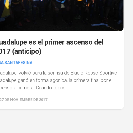
uadalupe es el primer ascenso del
017 (anticipo)
GA SANTAFESINA
adalupe, volvió para la sonrisa de Eladio Rosso Sportivo
adalupe ganó en forma agónica, la primera final por el
censo a primera. Cuando todos...
27 DE NOVIEMBRE DE 2017