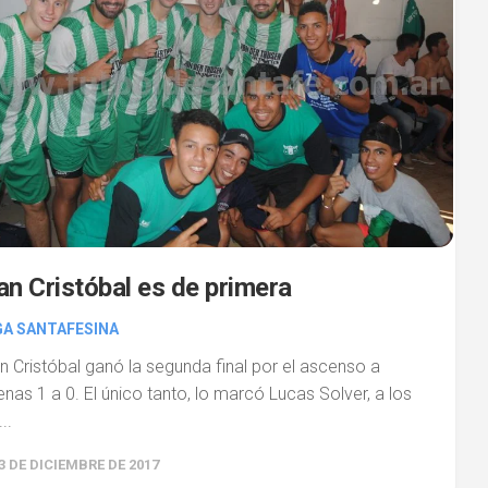
an Cristóbal es de primera
GA SANTAFESINA
n Cristóbal ganó la segunda final por el ascenso a
enas 1 a 0. El único tanto, lo marcó Lucas Solver, a los
..
3 DE DICIEMBRE DE 2017