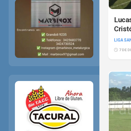
Lucas
Crist
LIGA SA
7 DE D