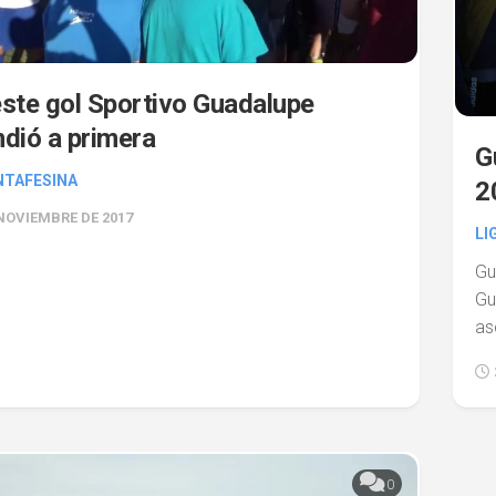
ste gol Sportivo Guadalupe
dió a primera
G
NTAFESINA
2
 NOVIEMBRE DE 2017
LI
Gu
Gu
as
0