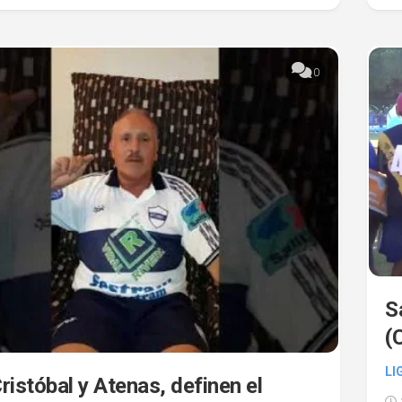
0
S
(
LI
ristóbal y Atenas, definen el