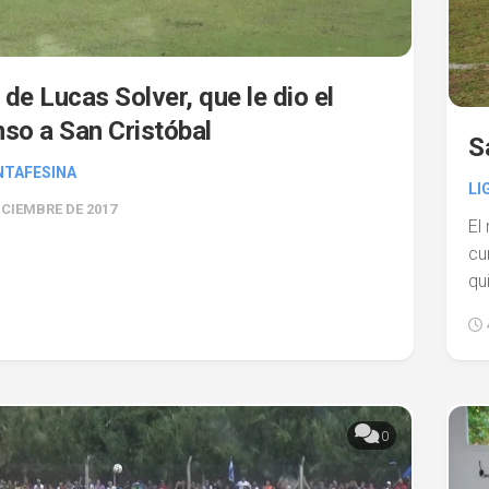
l de Lucas Solver, que le dio el
so a San Cristóbal
S
NTAFESINA
LI
ICIEMBRE DE 2017
El
cu
qu
0