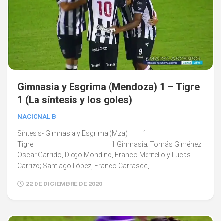
Gimnasia y Esgrima (Mendoza) 1 – Tigre
1 (La síntesis y los goles)
NACIONAL B
Síntesis- Gimnasia y Esgrima (Mza) 1
Tigre 1 Gimnasia: Tomás Giménez;
Oscar Garrido, Diego Mondino, Franco Meritello y Lucas
Carrizo; Santiago López, Franco Carrasco,...
22 DE DICIEMBRE DE 2020