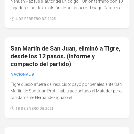
Nehuén Paz fue el autor del único gol. .Unión terminó con 10
jugadores por la expulsión de su arquero, Thiago Cardozo
4 DE FEBRERO DE 2025
0
San Martín de San Juan, eliminó a Tigre,
desde los 12 pasos. (Informe y
compacto del partido)
NACIONAL B
Tigre quedó afuera del reducido: cayó por penales ante San
Martín de San Juan Protti había adelantado al Matador pero
rápidamente Hernández igualó el...
18 DE ENERO DE 2021