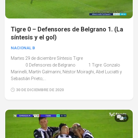
Tigre 0 – Defensores de Belgrano 1. (La
síntesis y el gol)
NACIONAL B
Martes 29 de diciembre Síntesis Tigre
0 Defensores de Belgrano 1 Tigre: Gonzalo
Marinelli; Martín Galmarini, Néstor Moiraghi, Abel Luciatti y
Sebastián Prieto;...
30 DE DICIEMBRE DE 2020
0