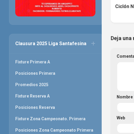
Ciclón N
Deja una 
Clausura 2025 Liga Santafesina
Coment
Fixture Primera A
Posiciones Primera
Promedios 2025
Fixture Reserva A
Nombre
Posiciones Reserva
Web
Fixture Zona Campeonato. Primera
Posiciones Zona Campeonato Primera