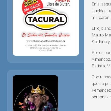
En el segu
igualdad t
marcaron 
El rojibla
Mauro Maid
Soldano y 
Por su par
Almandoz, 
Batista, M
Con respec
que no pud
Fernández 
personales