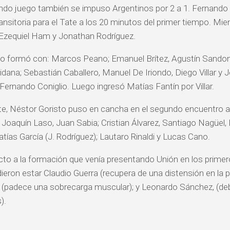
ndo juego también se impuso Argentinos por 2 a 1. Fernando 
ransitoria para el Tate a los 20 minutos del primer tiempo. Mie
Ezequiel Ham y Jonathan Rodríguez.
nco formó con: Marcos Peano; Emanuel Brítez, Agustín Sandon
ana; Sebastián Caballero, Manuel De Iriondo, Diego Villar y J
Fernando Coniglio. Luego ingresó Matías Fantín por Villar.
te, Néstor Goristo puso en cancha en el segundo encuentro a
Joaquín Laso, Juan Sabia; Cristian Álvarez, Santiago Nagüel,
atías García (J. Rodríguez); Lautaro Rinaldi y Lucas Cano.
to a la formación que venía presentando Unión en los primer
ieron estar Claudio Guerra (recupera de una distensión en la 
(padece una sobrecarga muscular); y Leonardo Sánchez, (deb
).