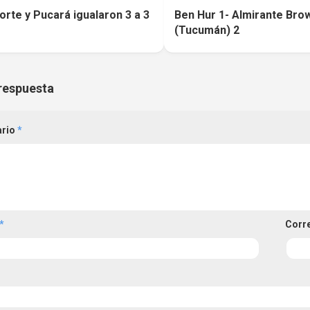
orte y Pucará igualaron 3 a 3
Ben Hur 1- Almirante Bro
(Tucumán) 2
respuesta
ario
*
*
Corr