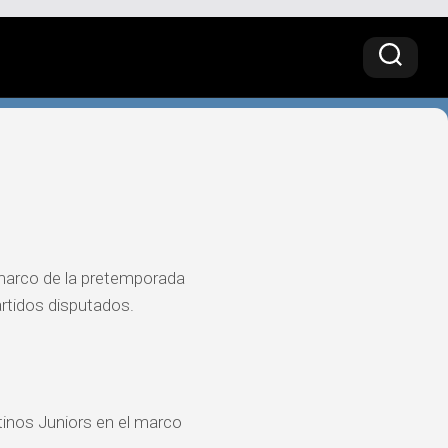
marco de la pretemporada
artidos disputados.
ntinos Juniors en el marco