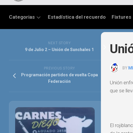
Categorias
Estadística del recuerdo
Fixtures
LIGA
SANTAFESINA
NEXT STORY
Unió
9 de Julio 2 – Unión de Sunchales 1
OTRAS
LIGAS
BY
M
PREVIOUS STORY
TORNEO
Programación partidos de vuelta Copa
FEDERAL
Federación
Unión enf
que se lle
NACIONAL
B
PRIMERA
FÚTBOL
El rojibla
INTERNACIONAL