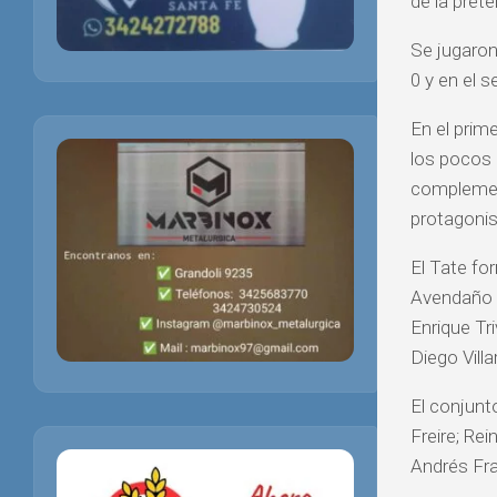
de la pret
Se jugaron
0 y en el s
En el prime
los pocos 
complement
protagonis
El Tate fo
Avendaño y
Enrique Tr
Diego Vill
El conjunt
Freire; Re
Andrés Fra