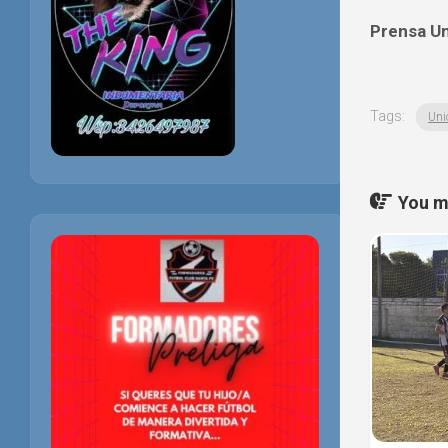
Prensa U
Tags:
Uni
You ma