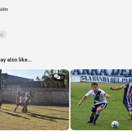
nión
ón
y also like...
0