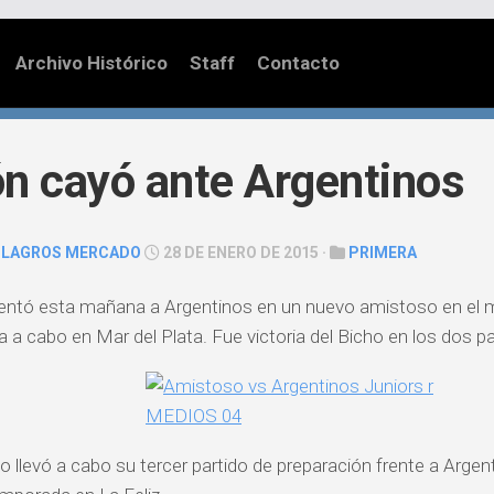
Archivo Histórico
Staff
Contacto
n cayó ante Argentinos
ILAGROS MERCADO
28 DE ENERO DE 2015 ·
PRIMERA
rentó esta mañana a Argentinos en un nuevo amistoso en el 
va a cabo en Mar del Plata. Fue victoria del Bicho en los dos p
nco llevó a cabo su tercer partido de preparación frente a Arge