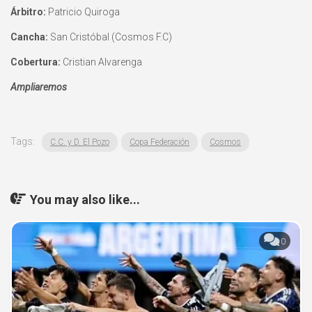
Árbitro:
Patricio Quiroga
Cancha:
San Cristóbal (Cosmos F.C)
Cobertura:
Cristian Alvarenga
Ampliaremos
Tags:
C.C. y D. El Pozo
Copa Federación
Cosmos
You may also like...
0