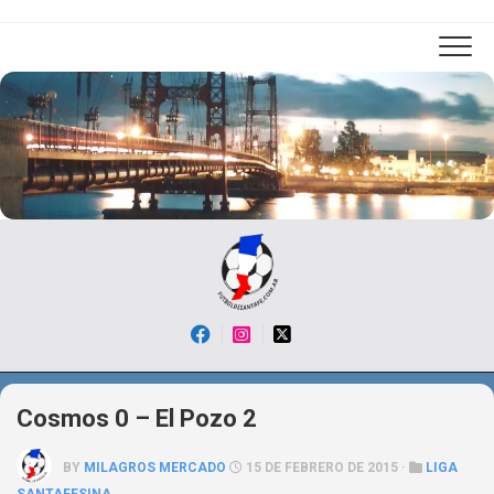
Skip
to
content
Cosmos 0 – El Pozo 2
BY
MILAGROS MERCADO
15 DE FEBRERO DE 2015 ·
LIGA