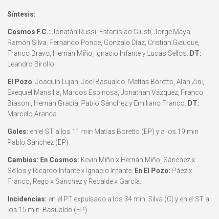
Síntesis:
Cosmos F.C.:
Jonatán Russi, Estanislao Giusti, Jorge Maya,
Ramón Silva, Fernando Ponce, Gonzalo Díaz, Cristian Giauque,
Franco Bravo, Hernán Miño, Ignacio Infante y Lucas Sellos.
DT:
Leandro Birollo.
El Pozo
: Joaquín Lujan, Joel Basualdo, Matías Boretto, Alan Zini,
Exequiel Mansilla, Marcos Espinosa, Jonathan Vázquez, Franco
Biasoni, Hernán Gracia, Pablo Sánchez y Emiliano Franco.
DT:
Marcelo Aranda.
Goles:
en el ST a los 11 min Matías Boretto (EP) y a los 19 min
Pablo Sánchez (EP).
Cambios: En Cosmos:
Kevin Miño x Hernán Miño, Sánchez x
Sellos y Ricardo Infante x Ignacio Infante.
En El Pozo:
Páez x
Franco, Rego x Sánchez y Recalde x García.
Incidencias:
en el PT expulsado a los 34 min. Silva (C) y en el ST a
los 15 min. Basualdo (EP).