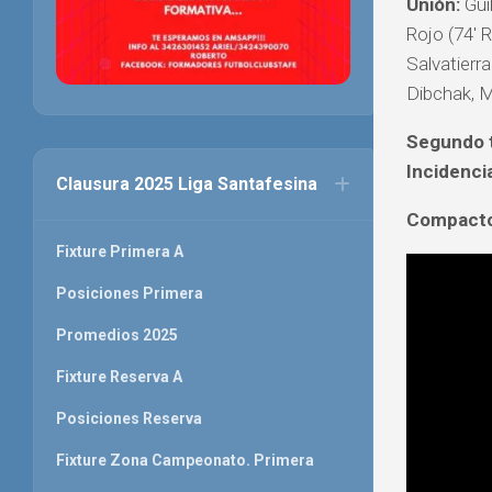
Unión:
Gui
Rojo (74′ 
Salvatierr
Dibchak, M
Segundo 
Incidenci
Clausura 2025 Liga Santafesina
Compacto
Fixture Primera A
Posiciones Primera
Promedios 2025
Fixture Reserva A
Posiciones Reserva
Fixture Zona Campeonato. Primera