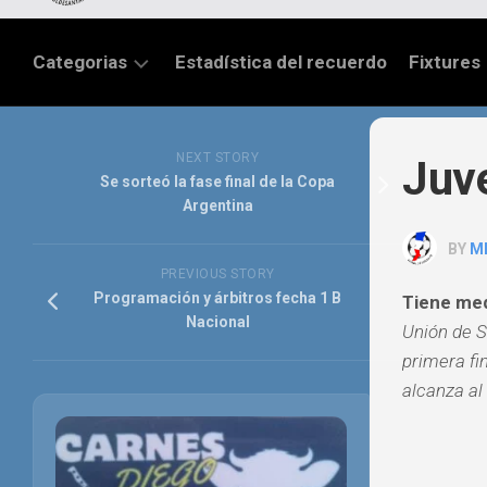
Categorias
Estadística del recuerdo
Fixtures
LIGA
SANTAFESINA
NEXT STORY
Juv
Se sorteó la fase final de la Copa
OTRAS
Argentina
LIGAS
BY
M
TORNEO
PREVIOUS STORY
FEDERAL
Programación y árbitros fecha 1 B
Tiene med
Nacional
Unión de S
NACIONAL
B
primera fi
alcanza al
PRIMERA
FÚTBOL
INTERNACIONAL