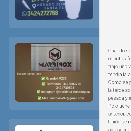
Cuando se 
minutos fu
trajo una 
tendrá la 
Como se pr
la tarde s
pesada y e
Polo tiene
anterior, c
Unión se m
arriesgar 