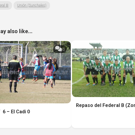
eral B
Unión (Sunchales)
y also like...
0
Repaso del Federal B (Zona
 6 – El Cadi 0