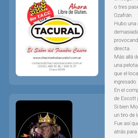
o tres pas
Ozafrán.
Hubo una c
demasiada 
provocando
directa.
Más allá d
una pelota
que el loc
ingresado 
En el comp
de Escott 
Si bien Mol
un tiro de
Fue así qu
atrás para