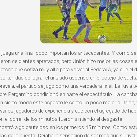
juega una final, poco importan los antecedentes. Y como se
eron de dientes apretados, pero Unión hizo mejor las cosas 
victoria que cotiza muy alto para volver al Federal A, ya que e
oportunidad de lograr el ansiado ascenso en el cotejo de vuelta
eveía, el partido se jugó como una verdadera final. La lluvia
obre Pergamino condicionó en parte el espectáculo. La cancha
n cierto modo este aspecto le sentó un poco mejor a Unión, y
 varios jugadores de experiencia y que con el agregado de hab
on el correr de los minutos fueron sintiendo el desgaste.
ostró algo cauteloso en los primeros 45 minutos. Como est
más de la cuenta. Dejaba la sensación de ser más que su rival,