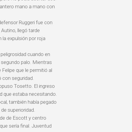
delantero mano a mano con
 defensor Ruggeri fue con
utino, llegó tarde
la expulsión por roja
 peligrosidad cuando en
el segundo palo. Mientras
Felipe que le permitió al
ó con seguridad.
ropuso Tosetto. El ingreso
dad que estaba necesitando.
 local, también había pegado
 de superioridad.
de de Escott y centro
ue sería final. Juventud