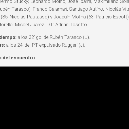
llermo Stucky; Leonardo Moino, José Ibarra, Maximiliano Sola 
Rubén Tarasco), Franco Calamari, Santiago Autino, Nicolás Vita
a (85′ Nicolás Pautasso) y Joaquín Molina (63′ Patricio Escott)
orello, Misael Juárez. DT: Adrián Tosetto.
tiempo:
a los 32′ gol de Rubén Tarasco (U).
as:
a los 24′ del PT expulsado Ruggeri (J).
 del encuentro