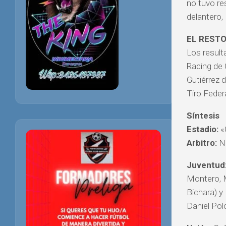
no tuvo res
delantero, 
EL REST
Los result
Racing de 
Gutiérrez 
Tiro Feder
Síntesis
Estadio:
«
Arbitro:
Na
Juventud
Montero, M
Bichara) y 
Daniel Pol