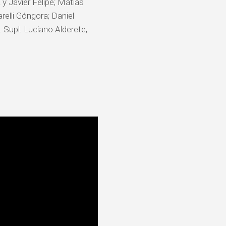
y Javier Felipe; Matías
relli Góngora; Daniel
. Supl: Luciano Alderete,