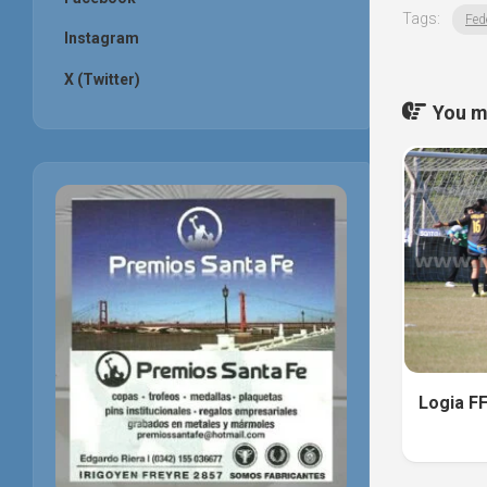
Tags:
Fed
Instagram
X (Twitter)
You ma
Logia FF