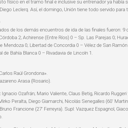
to físico en el tramo final e inclusive su entrenador ya había 
Diego Leclerq. Así, el domingo, Unión tiene todo servido para t
O
ados de los demás encuentros de ida de las finales fueron: 9 
Córdoba 2; Achirense (Entre Ríos) 0 – Sp. Las Parejas 0; Hur
de Mendoza 0; Libertad de Concordia 0 – Vélez de San Ramón 
al de Bahía Blanca 0 – Rivadavia de Lincoln 1.
Carlos Raúl Grondona».
zareno Arasa (Rosario).
:
Ignacio Ozafrán; Mario Valiente, Claus Betig, Ricardo Rugger
irko Peralta, Diego Giamarchi, Nicolás Senegalles (60′ Martine
Bruno Francione (27′ Ferreyra). Supl: Vazquez Espagnol, Giacope
o.