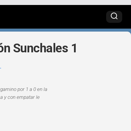
ón Sunchales 1
L
gamino por 1 a 0 en la
ha y con empatar le