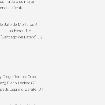
sustituido a su mejor
ener su fiesta.
de Julio de Morteros 4 –
acán Las Heras 1 –
(Santiago del Estero) 0 y
i y Diego Ramos; Guido
z); Diego Leclerq (71′
tti, Espinillo, Zárate. DT: