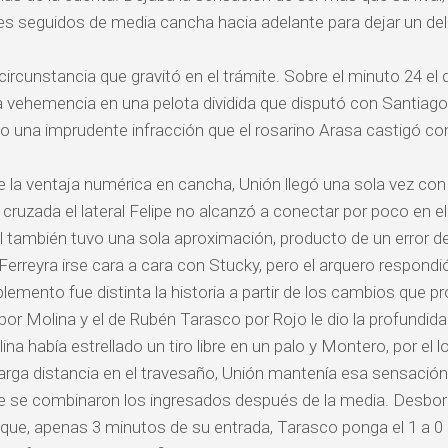
es seguidos de media cancha hacia adelante para dejar un 
ircunstancia que gravitó en el trámite. Sobre el minuto 24 el
vehemencia en una pelota dividida que disputó con Santiago A
 una imprudente infracción que el rosarino Arasa castigó con 
e la ventaja numérica en cancha, Unión llegó una sola vez con
 cruzada el lateral Felipe no alcanzó a conectar por poco en 
al también tuvo una sola aproximación, producto de un error de 
Ferreyra irse cara a cara con Stucky, pero el arquero respondi
lemento fue distinta la historia a partir de los cambios que p
por Molina y el de Rubén Tarasco por Rojo le dio la profundi
ina había estrellado un tiro libre en un palo y Montero, por el
 larga distancia en el travesaño, Unión mantenía esa sensación
e se combinaron los ingresados después de la media. Desbor
 que, apenas 3 minutos de su entrada, Tarasco ponga el 1 a 0 q