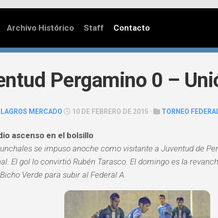
Archivo Histórico
Staff
Contacto
entud Pergamino 0 – Uni
ILAGROS MERCADO
10 DE FEBRERO DE 2015 ·
TORNEO FEDERA
io ascenso en el bolsillo
unchales se impuso anoche como visitante a Juventud de Per
nal. El gol lo convirtió Rubén Tarasco. El domingo es la revanc
 Bicho Verde para subir al Federal A.