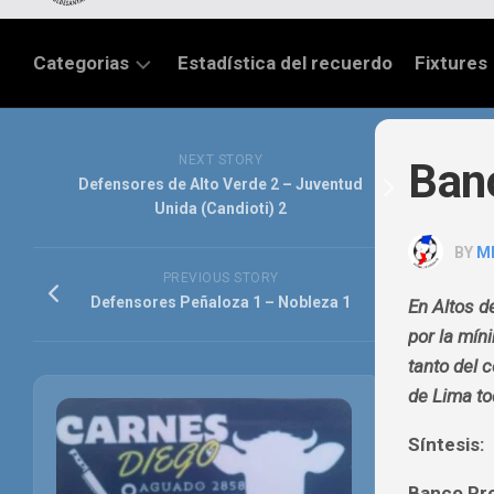
Categorias
Estadística del recuerdo
Fixtures
LIGA
SANTAFESINA
NEXT STORY
Banc
Defensores de Alto Verde 2 – Juventud
OTRAS
Unida (Candioti) 2
LIGAS
BY
M
TORNEO
PREVIOUS STORY
FEDERAL
Defensores Peñaloza 1 – Nobleza 1
En Altos d
por la míni
NACIONAL
B
tanto del 
de Lima to
PRIMERA
Síntesis:
FÚTBOL
INTERNACIONAL
Banco Pro