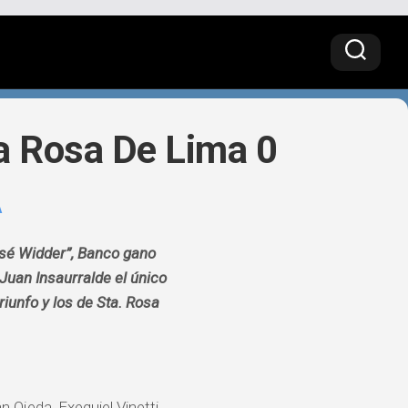
ta Rosa De Lima 0
A
José Widder”, Banco gano
 Juan Insaurralde el único
riunfo y los de Sta. Rosa
 Ojeda, Exequiel Vinetti,