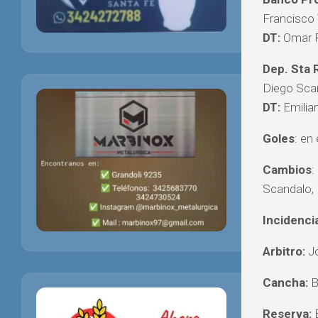
Francisco 
DT:
Omar F
Dep. Sta 
Diego Scan
DT:
Emilia
Goles
: en
Cambios
:
Scandalo, I
Incidenci
Arbitro:
Jo
Cancha:
B
Reserva:
B