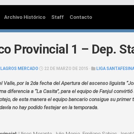
Archivo Histórico
Staff
Contacto
o Provincial 1 – Dep. S
ILAGROS MERCADO
22 DE MARZO DE 2015 ·
LIGA SANTAFESIN
el Valle, por la 2da fecha del Apertura del ascenso liguista “
ma diferencia a “La Casita”, para el equipo de Fanjul convirtió
cotejo, de esta manera el equipo bancario consigue su primer t
davía no hay podido festejar en la temporada.
vincial:
Ulises Morante, Julio Monjo, Emiliano Sabias, Jonatán