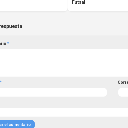
Futsal
respuesta
ario
*
*
Corr