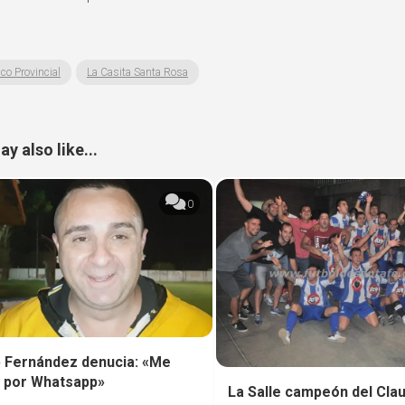
co Provincial
La Casita Santa Rosa
y also like...
0
 Fernández denucia: «Me
 por Whatsapp»
La Salle campeón del Cla