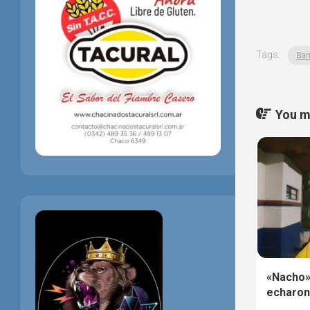
Tags:
Ban
You ma
«Nacho»
echaron