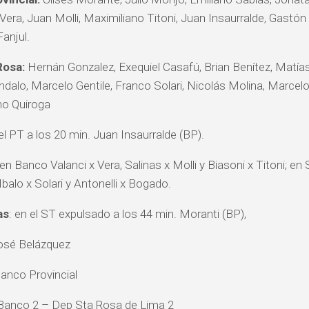
Vera, Juan Molli, Maximiliano Titoni, Juan Insaurralde, Gastó
anjul.
Rosa:
Hernán Gonzalez, Exequiel Casafú, Brian Benítez, Matía
dalo, Marcelo Gentile, Franco Solari, Nicolás Molina, Marcelo
no Quiroga
 el PT a los 20 min. Juan Insaurralde (BP).
 en Banco Valanci x Vera, Salinas x Molli y Biasoni x Titoni; en
balo x Solari y Antonelli x Bogado.
as
: en el ST expulsado a los 44 min. Moranti (BP),
sé Belázquez
anco Provincial
anco 2 – Dep Sta Rosa de Lima 2