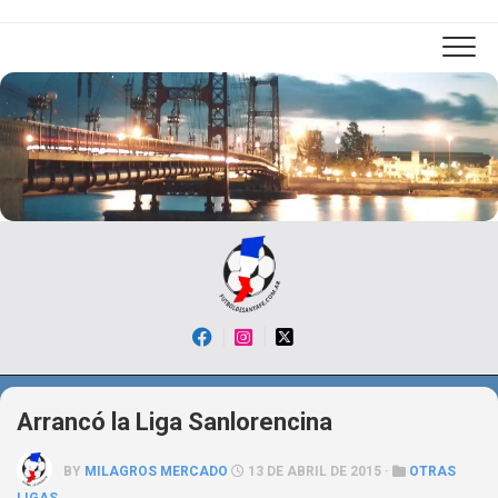
Skip
to
content
Arrancó la Liga Sanlorencina
BY
MILAGROS MERCADO
13 DE ABRIL DE 2015 ·
OTRAS