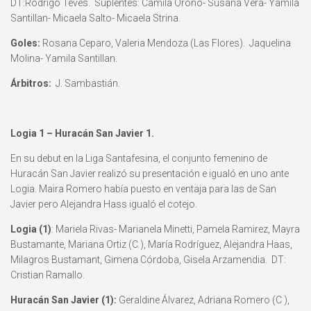
DT:Rodrigo Téves. Suplentes: Camila Oroño- Susana Vera- Yamila
Santillan- Micaela Salto- Micaela Strina.
Goles:
Rosana Ceparo, Valeria Mendoza (Las Flores). Jaquelina
Molina- Yamila Santillan.
Árbitros:
J. Sambastián.
Logia 1 – Huracán San Javier 1.
En su debut en la Liga Santafesina, el conjunto femenino de
Huracán San Javier realizó su presentación e igualó en uno ante
Logia. Maira Romero había puesto en ventaja para las de San
Javier pero Alejandra Hass igualó el cotejo.
Logia (1)
: Mariela Rivas- Marianela Minetti, Pamela Ramirez, Mayra
Bustamante, Mariana Ortiz (C ), María Rodríguez, Alejandra Haas,
Milagros Bustamant, Gimena Córdoba, Gisela Arzamendia. DT:
Cristian Ramallo.
Huracán San Javier (1):
Geraldine Álvarez, Adriana Romero (C ),