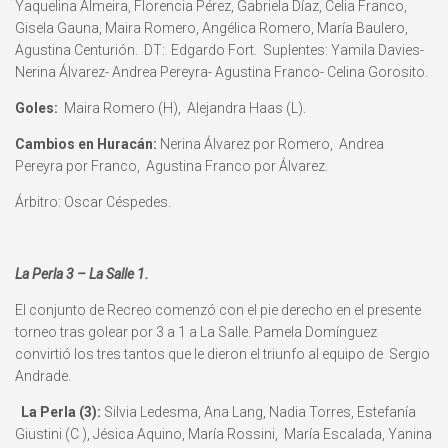
Yaquelina Almeira, Florencia Pérez, Gabriela Díaz, Celia Franco,
Gisela Gauna, Maira Romero, Angélica Romero, María Baulero,
Agustina Centurión. DT: Edgardo Fort. Suplentes: Yamila Davies-
Nerina Álvarez- Andrea Pereyra- Agustina Franco- Celina Gorosito.
Goles:
Maira Romero (H), Alejandra Haas (L).
Cambios en Huracán:
Nerina Álvarez por Romero, Andrea
Pereyra por Franco, Agustina Franco por Álvarez.
Árbitro:
Oscar Céspedes.
La Perla 3 – La Salle 1.
El conjunto de Recreo comenzó con el pie derecho en el presente
torneo tras golear por 3 a 1 a La Salle. Pamela Domínguez
convirtió los tres tantos que le dieron el triunfo al equipo de Sergio
Andrade.
La Perla (3):
Silvia Ledesma, Ana Lang, Nadia Torres, Estefanía
Giustini (C ), Jésica Aquino, María Rossini, María Escalada, Yanina