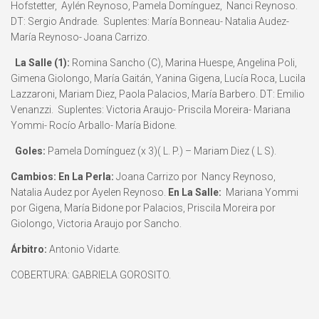
Hofstetter, Aylén Reynoso, Pamela Domínguez, Nanci Reynoso.
DT: Sergio Andrade. Suplentes: María Bonneau- Natalia Audez-
María Reynoso- Joana Carrizo.
La Salle (1):
Romina Sancho (C), Marina Huespe, Angelina Poli,
Gimena Giolongo, María Gaitán, Yanina Gigena, Lucía Roca, Lucila
Lazzaroni, Mariam Diez, Paola Palacios, María Barbero. DT: Emilio
Venanzzi. Suplentes: Victoria Araujo- Priscila Moreira- Mariana
Yommi- Rocío Arballo- María Bidone.
Goles:
Pamela Domínguez (x 3)( L. P.) – Mariam Diez ( L S).
Cambios: En La Perla:
Joana Carrizo por Nancy Reynoso,
Natalia Audez por Ayelen Reynoso.
En La Salle:
Mariana Yommi
por Gigena, María Bidone por Palacios, Priscila Moreira por
Giolongo, Victoria Araujo por Sancho.
Árbitro:
Antonio Vidarte.
COBERTURA: GABRIELA GOROSITO.