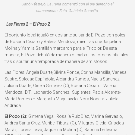
Ganó y festejó. La Perla comenzó con el pie derecho el
campeonato. Foto: Gabriela Gorosito.
Las Flores 2 – El Pozo 2
El conjunto local igualó en dos ante su par de El Pozo con goles
de Rosana Ceparo y Valeria Mendoza, mientras que Jaquelina
Molina y Yamila Santillán marcaron para el Tricolor. De esta
manera, El Pozo debutó de manera oficial en los torneos oficiales
tras disputar una temporada de manera de amistosos.
Las Flores: Ángela Duarte,Silvina Ponce, Corina Mansilla, Vanesa
Sastre, Soledad Espíndola, Alejandra Ramos, Nadia Sánchez,
Juliana Duarte, Gisela Gimenez (C), Rosana Ceparo, Valeria
Mendoza. D.T. Leonardo Sánchez. Suplentes: Paola Alderete-
María Romero – Margarita Maquiavelo, Nora Nocera- Julieta
Andrada.
El Pozo (2):
Gimena Vega, Rosalía Ruiz Díaz, Marina Gervasio,
Andrea Santa Cruz, Maribel Tiburzi (C), Milagros Ojeda, Griselda
Maráz, Lorena Leiva, Jaquelina Molina (C), Sabrina Ledesma.