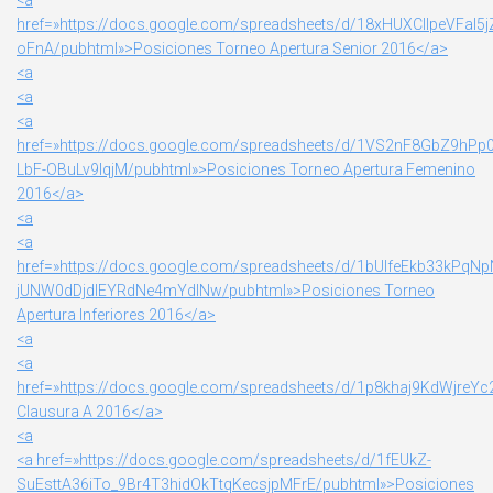
<a
href=»https://docs.google.com/spreadsheets/d/18xHUXCIIpeVF
oFnA/pubhtml»>Posiciones Torneo Apertura Senior 2016</a>
<a
<a
<a
href=»https://docs.google.com/spreadsheets/d/1VS2nF8GbZ9hP
LbF-OBuLv9IqjM/pubhtml»>Posiciones Torneo Apertura Femenino
2016</a>
<a
<a
href=»https://docs.google.com/spreadsheets/d/1bUlfeEkb33kPqN
jUNW0dDjdlEYRdNe4mYdlNw/pubhtml»>Posiciones Torneo
Apertura Inferiores 2016</a>
<a
<a
href=»https://docs.google.com/spreadsheets/d/1p8khaj9KdWjreY
Clausura A 2016</a>
<a
<a href=»https://docs.google.com/spreadsheets/d/1fEUkZ-
SuEsttA36iTo_9Br4T3hidOkTtqKecsjpMFrE/pubhtml»>Posiciones