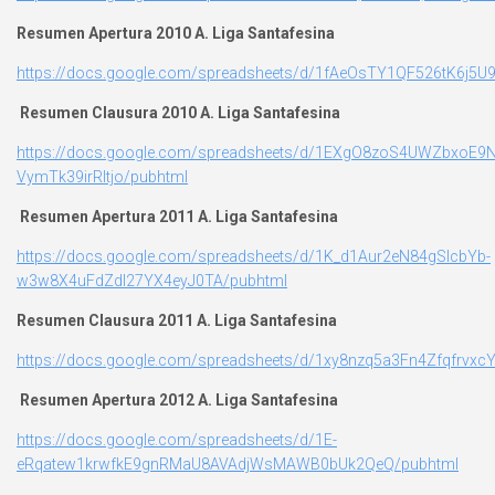
Resumen Apertura 2010 A. Liga Santafesina
https://docs.google.com/spreadsheets/d/1fAeOsTY1QF526tK6j5
Resumen Clausura 2010 A. Liga Santafesina
https://docs.google.com/spreadsheets/d/1EXgO8zoS4UWZbxoE9N
VymTk39irRltjo/pubhtml
Resumen Apertura 2011 A. Liga Santafesina
https://docs.google.com/spreadsheets/d/1K_d1Aur2eN84gSlcbYb-
w3w8X4uFdZdI27YX4eyJ0TA/pubhtml
Resumen Clausura 2011 A. Liga Santafesina
https://docs.google.com/spreadsheets/d/1xy8nzq5a3Fn4Zfqfrv
Resumen Apertura 2012 A. Liga Santafesina
https://docs.google.com/spreadsheets/d/1E-
eRqatew1krwfkE9gnRMaU8AVAdjWsMAWB0bUk2QeQ/pubhtml