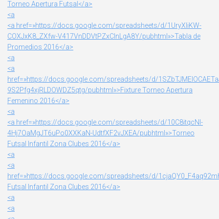
Torneo Apertura Futsal</a>
<a
<a href=»https://docs.google.com/spreadsheets/d/1UryXIiKW-
COXJxK8_ZXfw-V417VnDDVtPZxCInLgA8Y/pubhtml»>Tabla de
Promedios 2016</a>
<a
<a
href=»https://docs.google.com/spreadsheets/d/1SZbTJMEIOCAETa
9S2Pfg4xjRLDOWDZ5qtg/pubhtml»>Fixture Torneo Apertura
Femenino 2016</a>
<a
<a href=»https://docs.google.com/spreadsheets/d/10C8itqcNl-
4Hj7OaMgJT6uPo0XXKaN-UdtfXF2vJXEA/pubhtml»>Torneo
Futsal Infantil Zona Clubes 2016</a>
<a
<a
href=»https://docs.google.com/spreadsheets/d/1cjaQY0_F4aq
Futsal Infantil Zona Clubes 2016</a>
<a
<a