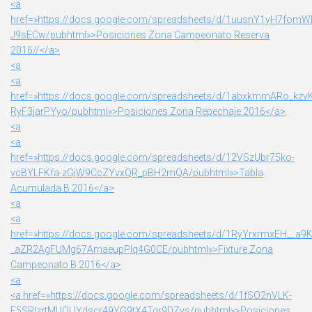
<a
href=»https://docs.google.com/spreadsheets/d/1uusnY1yH7fom
J9sECw/pubhtml»>Posiciones Zona Campeonato Reserva
2016//</a>
<a
<a
href=»https://docs.google.com/spreadsheets/d/1abxkmmARo_kzv
RyF3jarPYyo/pubhtml»>Posiciones Zona Repechaje 2016</a>
<a
<a
href=»https://docs.google.com/spreadsheets/d/12VSzUbr75ko-
vcBYLFKfa-zGjW9CcZYvxQR_pBH2mQA/pubhtml»>Tabla
Acumulada B 2016</a>
<a
<a
href=»https://docs.google.com/spreadsheets/d/1RyYrxrmxEH__a9K
_aZR2AgFUMg67AmaeupPIq4G0CE/pubhtml»>Fixture Zona
Campeonato B 2016</a>
<a
<a href=»https://docs.google.com/spreadsheets/d/1fSO2nVLK-
F5SRIzrtMUQLIYdscr49YG9tX4Tgr9DZys/pubhtml»>Posiciones