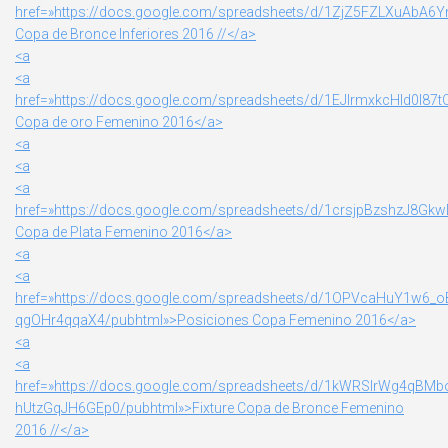
href=»https://docs.google.com/spreadsheets/d/1ZjZ5FZLXuAbA
Copa de Bronce Inferiores 2016 //</a>
<a
<a
href=»https://docs.google.com/spreadsheets/d/1EJIrmxkcHld0l8
Copa de oro Femenino 2016</a>
<a
<a
<a
href=»https://docs.google.com/spreadsheets/d/1crsjpBzshzJ8G
Copa de Plata Femenino 2016</a>
<a
<a
href=»https://docs.google.com/spreadsheets/d/1OPVcaHuY1w6_
qgOHr4qqaX4/pubhtml»>Posiciones Copa Femenino 2016</a>
<a
<a
href=»https://docs.google.com/spreadsheets/d/1kWRSlrWg4qBM
hUtzGqJH6GEp0/pubhtml»>Fixture Copa de Bronce Femenino
2016 //</a>