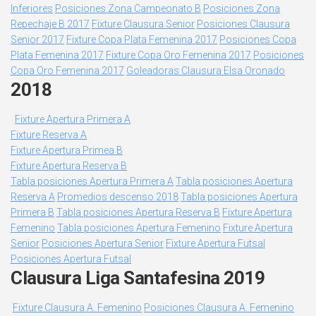
Inferiores
Posiciones Zona Campeonato B
Posiciones Zona
Repechaje B 2017
Fixture Clausura Senior
Posiciones Clausura
Senior 2017
Fixture Copa Plata Femenina 2017
Posiciones Copa
Plata Femenina 2017
Fixture Copa Oro Femenina 2017
Posiciones
Copa Oro Femenina 2017
Goleadoras Clausura Elsa Oronado
2018
Fixture Apertura Primera A
Fixture Reserva A
Fixture Apertura Primea B
Fixture Apertura Reserva B
Tabla posiciones Apertura Primera A
Tabla posiciones Apertura
Reserva A
Promedios descenso 2018
Tabla posiciones Apertura
Primera B
Tabla posiciones Apertura Reserva B
Fixture Apertura
Femenino
Tabla posiciones Apertura Femenino
Fixture Apertura
Senior
Posiciones Apertura Senior
Fixture Apertura Futsal
Posiciones Apertura Futsal
Clausura Liga Santafesina 2019
Fixture Clausura A. Femenino
Posiciones Clausura A. Femenino