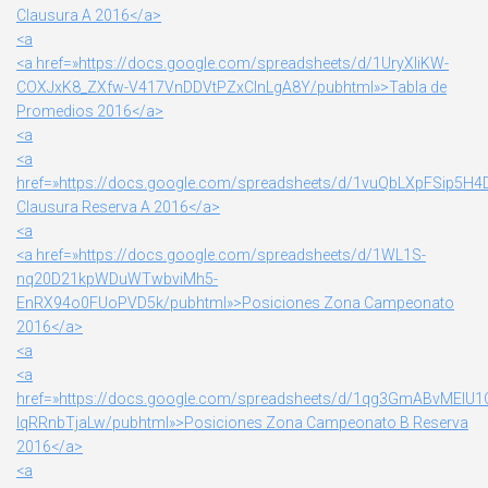
Clausura A 2016</a>
<a
<a href=»https://docs.google.com/spreadsheets/d/1UryXIiKW-
COXJxK8_ZXfw-V417VnDDVtPZxCInLgA8Y/pubhtml»>Tabla de
Promedios 2016</a>
<a
<a
href=»https://docs.google.com/spreadsheets/d/1vuQbLXpFSip5
Clausura Reserva A 2016</a>
<a
<a href=»https://docs.google.com/spreadsheets/d/1WL1S-
nq20D21kpWDuWTwbviMh5-
EnRX94o0FUoPVD5k/pubhtml»>Posiciones Zona Campeonato
2016</a>
<a
<a
href=»https://docs.google.com/spreadsheets/d/1qg3GmABvMEIU
lqRRnbTjaLw/pubhtml»>Posiciones Zona Campeonato B Reserva
2016</a>
<a