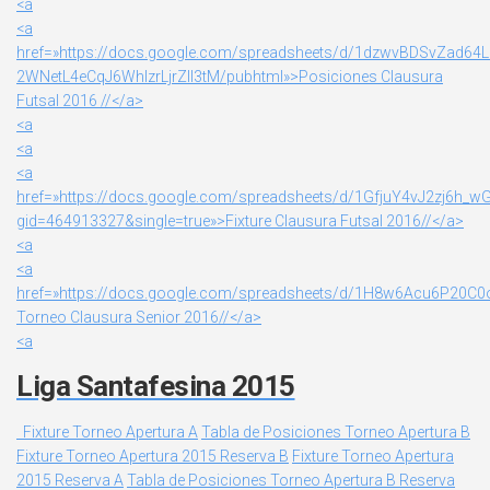
<a
<a
href=»https://docs.google.com/spreadsheets/d/1dzwvBDSvZad64L
2WNetL4eCqJ6WhlzrLjrZlI3tM/pubhtml»>Posiciones Clausura
Futsal 2016 //</a>
<a
<a
<a
href=»https://docs.google.com/spreadsheets/d/1GfjuY4vJ2zj6
gid=464913327&single=true»>Fixture Clausura Futsal 2016//</a>
<a
<a
href=»https://docs.google.com/spreadsheets/d/1H8w6Acu6P20
Torneo Clausura Senior 2016//</a>
<a
Liga Santafesina 2015
Fixture Torneo Apertura A
Tabla de Posiciones Torneo Apertura B
Fixture Torneo Apertura 2015 Reserva B
Fixture Torneo Apertura
2015 Reserva A
Tabla de Posiciones Torneo Apertura B Reserva