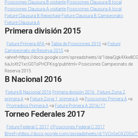
Posiciones Clausura B visitante
Posiciones Clausura B local
Posiciones Clausura A visitante
Posiciones Clausura A local
Fixture Clausura B Repechaje
Fixture Clausura B Campeonato
Fixture Clausura A
Primera división 2015
Fixture Primera AFA
<a
Tabla de Posiciones 2015
<a
Fixture
Campeonato de Reserva 2015
<a
<ahref=https://docs.google.com/spreadsheets/d/1deaiQgk4Xke8C
6aJoXt21xcG0TsPHCFKsg/pubhtml> Posiciones Campeonato de
Reserva 2015
B Nacional 2016
Fixture B Nacional 2016
Primera división 2016
Fixture Zona 2,
primera A
<a
Fixture Zona 1, primera A
<a
Posiciones Primera A
<a
Promedios Primera A
<a
Fixture Primera A 2016/17
Torneo Federales 2017
Fixture Federal C 2017
//Posiciones Federal C 2017
Bhref=»https://docs.google.com/spreadsheets/d/1VCn5eOXZ05sIT