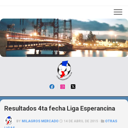
Skip
to
content
Resultados 4ta fecha Liga Esperancina
BY
MILAGROS MERCADO
14 DE ABRIL DE 2015 ·
OTRAS