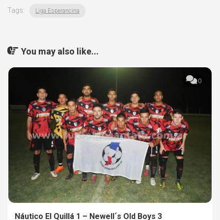
Tags:
Liga Esperancina
You may also like...
0
Náutico El Quillá 1 – Newell´s Old Boys 3