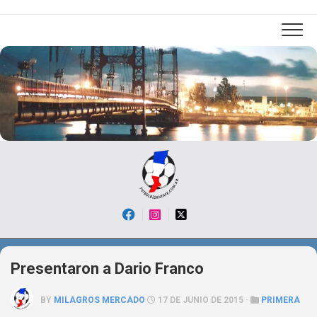
Skip
to
content
Presentaron a Dario Franco
BY
MILAGROS MERCADO
17 DE JUNIO DE 2015 ·
PRIMERA