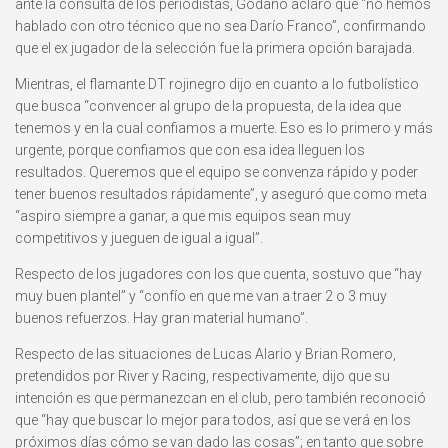
ante la consulta de los periodistas, Godano aclaró que “no hemos
hablado con otro técnico que no sea Darío Franco”, confirmando
que el ex jugador de la selección fue la primera opción barajada.
Mientras, el flamante DT rojinegro dijo en cuanto a lo futbolístico
que busca “convencer al grupo de la propuesta, de la idea que
tenemos y en la cual confiamos a muerte. Eso es lo primero y más
urgente, porque confiamos que con esa idea lleguen los
resultados. Queremos que el equipo se convenza rápido y poder
tener buenos resultados rápidamente”, y aseguró que como meta
“aspiro siempre a ganar, a que mis equipos sean muy
competitivos y jueguen de igual a igual”.
Respecto de los jugadores con los que cuenta, sostuvo que “hay
muy buen plantel” y “confío en que me van a traer 2 o 3 muy
buenos refuerzos. Hay gran material humano”.
Respecto de las situaciones de Lucas Alario y Brian Romero,
pretendidos por River y Racing, respectivamente, dijo que su
intención es que permanezcan en el club, pero también reconoció
que “hay que buscar lo mejor para todos, así que se verá en los
próximos días cómo se van dado las cosas”; en tanto que sobre