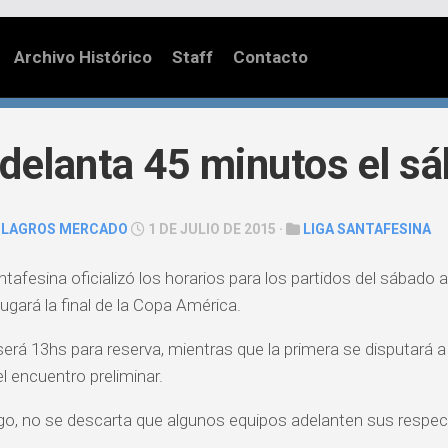
Archivo Histórico
Staff
Contacto
delanta 45 minutos el s
ILAGROS MERCADO
1 DE JULIO DE 2015 ·
LIGA SANTAFESINA
tafesina oficializó los horarios para los partidos del sábado a
ugará la final de la Copa América.
erá 13hs para reserva, mientras que la primera se disputará a
el encuentro preliminar.
o, no se descarta que algunos equipos adelanten sus respec