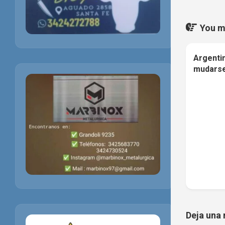
You ma
Argentin
mudarse
Deja una 