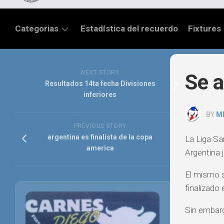
Categorias
Estadística del recuerdo
Fixtures
LIGA
SANTAFESINA
NEXT STORY
Se a
Resultados 14ta fecha Divisiones
OTRAS
inferiores
LIGAS
BY
M
TORNEO
PREVIOUS STORY
FEDERAL
argentina es finalista de la copa
La Liga San
america
Argentina j
NACIONAL
B
El mismo s
PRIMERA
finalizado 
FÚTBOL
Sin embarg
INTERNACIONAL