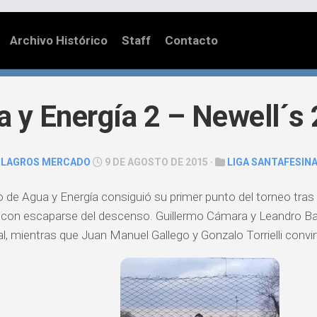
Archivo Histórico
Staff
Contacto
 y Energía 2 – Newell´s 
ILAGROS MERCADO
9 DE AGOSTO DE 2015 ·
LIGA SANTAFESIN
o de Agua y Energía consiguió su primer punto del torneo tras
a con escaparse del descenso. Guillermo Cámara y Leandro B
al, mientras que Juan Manuel Gallego y Gonzalo Torrielli convirt