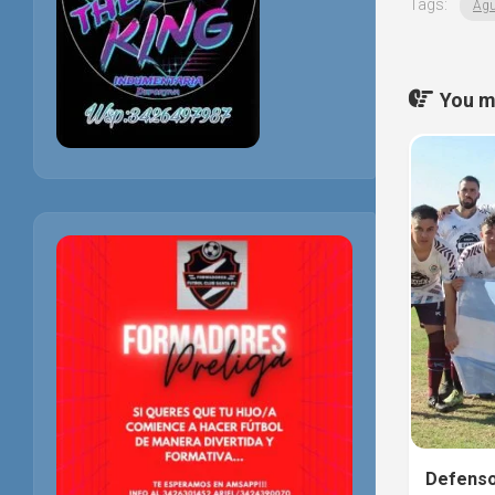
Tags:
Agu
You ma
Defenso