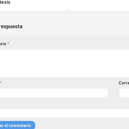
ntesis
respuesta
ario
*
*
Corr