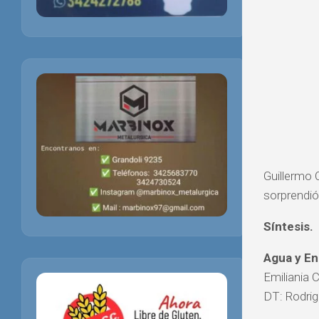
Guillermo 
sorprendió
Síntesis.
Agua y Ene
Emiliania 
DT: Rodrig