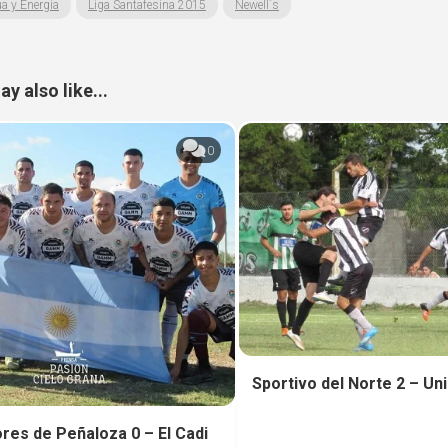
a y Energía
Liga Santafesina 2015
Newell´s
y also like...
0
Sportivo del Norte 2 – Un
res de Peñaloza 0 – El Cadi