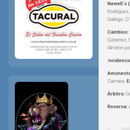
Newell´s (
Rodríguez,
Gallego. D
Cambios: 
Gutierrez,
Almirón po
I
ncidenci
Amonestad
Cámara.
E
Árbitro:
Gu
Reserva:
A