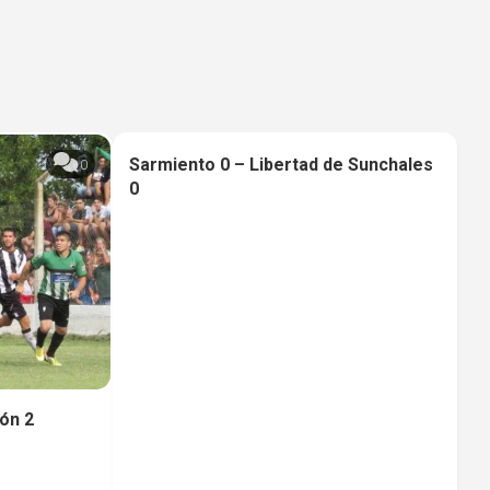
Sarmiento 0 – Libertad de Sunchales
0
0
0
ión 2