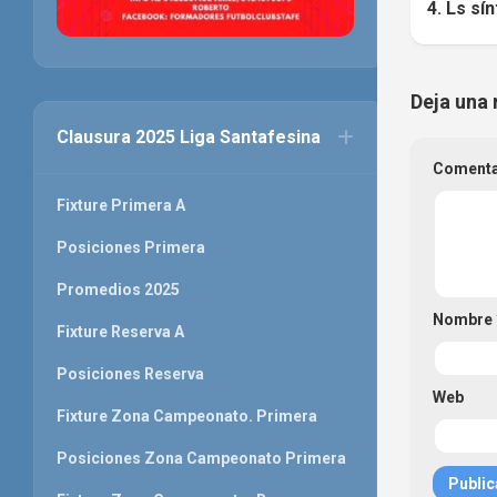
4. Ls sí
Deja una 
Clausura 2025 Liga Santafesina
Coment
Fixture Primera A
Posiciones Primera
Promedios 2025
Nombre
Fixture Reserva A
Posiciones Reserva
Web
Fixture Zona Campeonato. Primera
Posiciones Zona Campeonato Primera