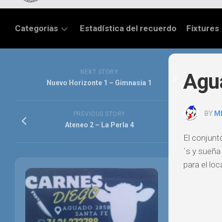
Categorias
Estadística del recuerdo
Fixtures
LIGA
SANTAFESINA
NEXT STORY
Agua
Nuevo Horizonte 1 – Gimnasia 1
OTRAS
LIGAS
BY
M
PREVIOUS STORY
TORNEO
Ateneo 2 – La Perla 4
FEDERAL
El conjunt
´s y sueñ
NACIONAL
B
para el loc
PRIMERA
FÚTBOL
INTERNACIONAL