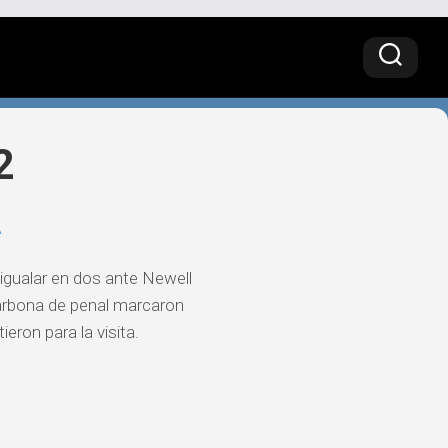
2
A
 igualar en dos ante Newell
arbona de penal marcaron
ieron para la visita.