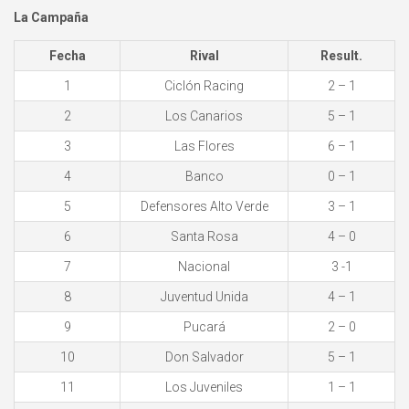
La Campaña
Fecha
Rival
Result.
1
Ciclón Racing
2 – 1
2
Los Canarios
5 – 1
3
Las Flores
6 – 1
4
Banco
0 – 1
5
Defensores Alto Verde
3 – 1
6
Santa Rosa
4 – 0
7
Nacional
3 -1
8
Juventud Unida
4 – 1
9
Pucará
2 – 0
10
Don Salvador
5 – 1
11
Los Juveniles
1 – 1