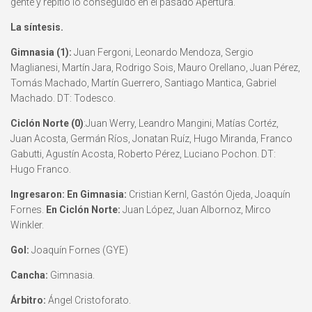
gente y repitió lo conseguido en el pasado Apertura.
La síntesis.
Gimnasia (1):
Juan Fergoni, Leonardo Mendoza, Sergio
Maglianesi, Martín Jara, Rodrigo Sois, Mauro Orellano, Juan Pérez,
Tomás Machado, Martín Guerrero, Santiago Mantica, Gabriel
Machado. DT: Todesco.
Ciclón Norte (0)
:Juan Werry, Leandro Mangini, Matías Cortéz,
Juan Acosta, Germán Ríos, Jonatan Ruíz, Hugo Miranda, Franco
Gabutti, Agustín Acosta, Roberto Pérez, Luciano Pochon. DT:
Hugo Franco.
Ingresaron: En Gimnasia:
Cristian Kernl, Gastón Ojeda, Joaquín
Fornes.
En Ciclón Norte:
Juan López, Juan Albornoz, Mirco
Winkler.
Gol:
Joaquín Fornes (GYE)
Cancha:
Gimnasia.
Árbitro:
Ángel Cristoforato.