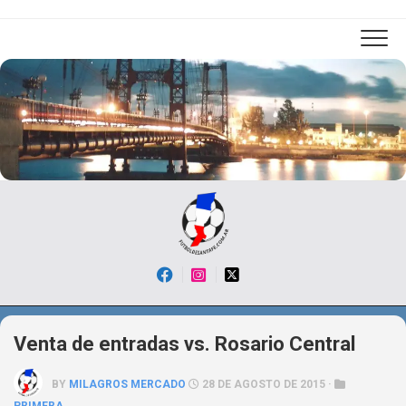
Skip
to
content
Venta de entradas vs. Rosario Central
BY
MILAGROS MERCADO
28 DE AGOSTO DE 2015 ·