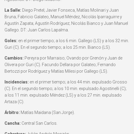
La Salle:
Diego Pretel; Javier Fonseca, Matías Molinari y Juan
Bruna; Fabricio Galateo, Manuel Méndez, Nicolás Iparraguirre y
Agustín Zapata; Agustín Rodríguez; Nicolás Bianco y Juan Manuel
Gallego. DT: Juan Carlos Lapalma.
Goles:
en el primer tiempo; a los 6 min. Gallego (LS) y a los 32 min.
Guri (C). En el segundo tiempo; a los 25 min. Bianco (LS).
Cambios:
Pereyra por Marraiso; Ovando por Grenón y Juan de
Olivera por Guri (C). Facundo Dellara por Galateo; Fernando
Bertozzi por Rodríguez y Matías Milesi por Gallego (LS).
Incidencias:
en el primer tiempo; a los 44 min. expulsado Grosso
(C). En el segundo tiempo; a los 10 min. expulsado Agostinelli (C);
a los 11 min. expulsado Méndez (LS) y a los 27 min. expulsado
Artaza (C).
Árbitro:
Matías Maidana (San Jorge).
Cancha:
Central San Carlos.
Cobertura:
Julián Andrés Monzón.