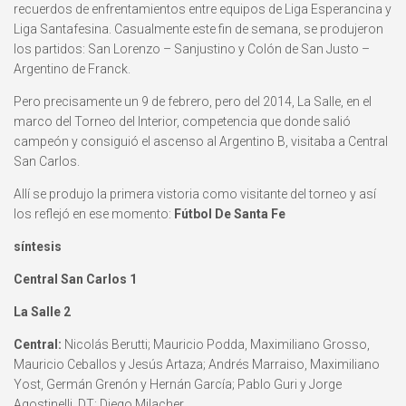
recuerdos de enfrentamientos entre equipos de Liga Esperancina y
Liga Santafesina. Casualmente este fin de semana, se produjeron
los partidos: San Lorenzo – Sanjustino y Colón de San Justo –
Argentino de Franck.
Pero precisamente un 9 de febrero, pero del 2014, La Salle, en el
marco del Torneo del Interior, competencia que donde salió
campeón y consiguió el ascenso al Argentino B, visitaba a Central
San Carlos.
Allí se produjo la primera vistoria como visitante del torneo y así
los reflejó en ese momento:
Fútbol De Santa Fe
síntesis
Central San Carlos 1
La Salle 2
Central:
Nicolás Berutti; Mauricio Podda, Maximiliano Grosso,
Mauricio Ceballos y Jesús Artaza; Andrés Marraiso, Maximiliano
Yost, Germán Grenón y Hernán García; Pablo Guri y Jorge
Agostinelli. DT: Diego Milacher.