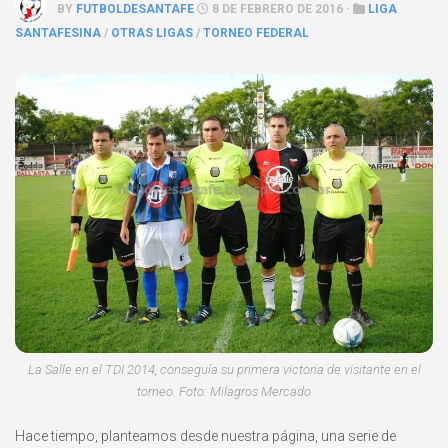
BY
FUTBOLDESANTAFE
8 DE FEBRERO DE 2016 ·
LIGA
SANTAFESINA
/
OTRAS LIGAS
/
TORNEO FEDERAL
La Salle en el TDI 2014, conseguía su primera victoria de visitante en el
torneo. Foto: Milagros Mercado
Hace tiempo, planteamos desde nuestra página, una serie de