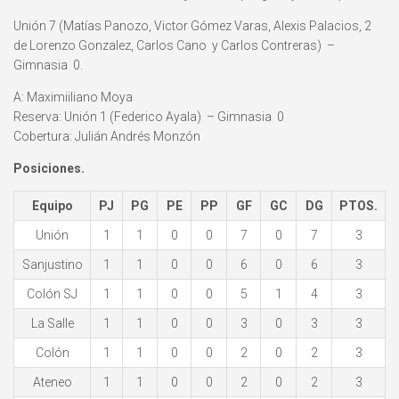
Unión 7 (Matías Panozo, Victor Gómez Varas, Alexis Palacios, 2
de Lorenzo Gonzalez, Carlos Cano y Carlos Contreras) –
Gimnasia 0.
A: Maximiiliano Moya
Reserva: Unión 1 (Federico Ayala) – Gimnasia 0
Cobertura: Julián Andrés Monzón
Posiciones.
Equipo
PJ
PG
PE
PP
GF
GC
DG
PTOS.
Unión
1
1
0
0
7
0
7
3
Sanjustino
1
1
0
0
6
0
6
3
Colón SJ
1
1
0
0
5
1
4
3
La Salle
1
1
0
0
3
0
3
3
Colón
1
1
0
0
2
0
2
3
Ateneo
1
1
0
0
2
0
2
3