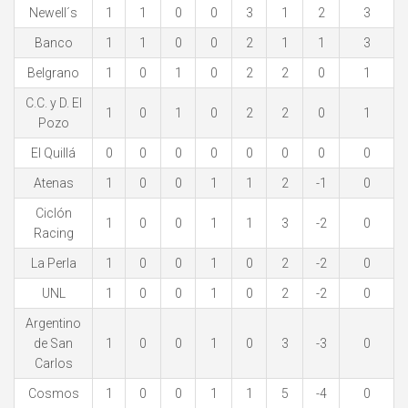
Newell´s
1
1
0
0
3
1
2
3
Banco
1
1
0
0
2
1
1
3
Belgrano
1
0
1
0
2
2
0
1
C.C. y D. El
1
0
1
0
2
2
0
1
Pozo
El Quillá
0
0
0
0
0
0
0
0
Atenas
1
0
0
1
1
2
-1
0
Ciclón
1
0
0
1
1
3
-2
0
Racing
La Perla
1
0
0
1
0
2
-2
0
UNL
1
0
0
1
0
2
-2
0
Argentino
de San
1
0
0
1
0
3
-3
0
Carlos
Cosmos
1
0
0
1
1
5
-4
0