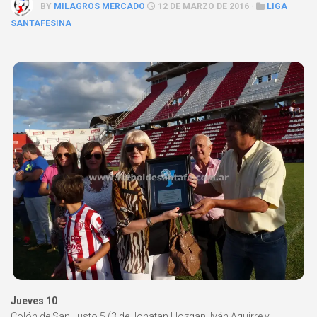
BY
MILAGROS MERCADO
12 DE MARZO DE 2016 ·
LIGA
SANTAFESINA
Jueves 10
Colón de San Justo 5 (3 de Jonatan Hozgan, Iván Aguirre y