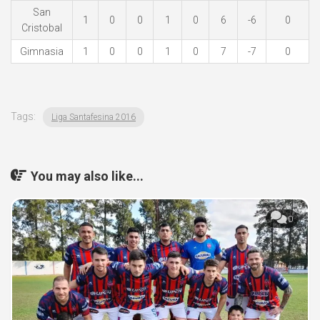
San
1
0
0
1
0
6
-6
0
Cristobal
Gimnasia
1
0
0
1
0
7
-7
0
Tags:
Liga Santafesina 2016
You may also like...
0