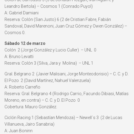
Leandro Bertola) – Cosmos 1 (Conrado Puyol)
A: Gabriel Damiani
Reserva: Colón (San Justo) 6 (2 de Cristian Fabre, Fabián
Sandoval, David Marenoni, Juan Cruz Gómez y Owen González) –
Cosmos 0.
Sábado 12 de marzo
Colón 2 (Jorge González y Lucio Culler) – UNL 0
A: Bruno Levatti
Reserva: Colón 3 (Silva, Jara y Molina) – UNL 1
Gral. Belgrano 2 (Javier Malisani, Jorge Monteodorisio) – C. C. y D.
El Pozo 2 (David Martínez, Nahuel Valenzuela)
A: Roberto Carreño
Reserva: Gral. Belgrano 4 (Rodrigo Carrio, Facundo Dibiasi, Matías
Moreno, en contra) – C. C. y D. El Pozo 0
Cobertura: Mauro González.
Ciclón Racing 1 (Sebastían Mendoza) – Newell´s 3 (2 de Lucas
Villanueva, Jairo Sanabria)
A: Juan Boninn