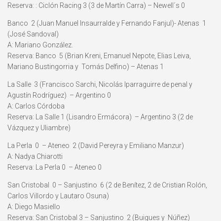
Reserva: : Ciclón Racing 3 (3 de Martín Carra) – Newell´s 0
Banco 2 (Juan Manuel Insaurralde y Fernando Fanjul)- Atenas 1
(José Sandoval)
A: Mariano González.
Reserva: Banco 5 (Brian Kreni, Emanuel Nepote, Elias Leiva,
Mariano Bustingorria y Tomás Delfino) – Atenas 1
La Salle 3 (Francisco Sarchi, Nicolás Iparraguirre de penal y
Agustín Rodríguez) – Argentino 0
A: Carlos Córdoba
Reserva: La Salle 1 (Lisandro Ermácora) – Argentino 3 (2 de
Vázquez y Uliambre)
La Perla 0 – Ateneo 2 (David Pereyra y Emiliano Manzur)
A: Nadya Chiarotti
Reserva: La Perla 0 – Ateneo 0
San Cristobal 0 – Sanjustino 6 (2 de Benítez, 2 de Cristian Rolón,
Carlos Villordo y Lautaro Osuna)
A: Diego Masiello
Reserva: San Cristobal 3 – Sanjustino 2 (Buigues y Núñez)