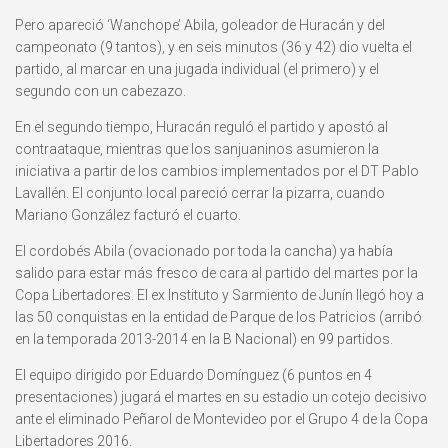
Pero apareció ‘Wanchope’ Abila, goleador de Huracán y del
campeonato (9 tantos), y en seis minutos (36 y 42) dio vuelta el
partido, al marcar en una jugada individual (el primero) y el
segundo con un cabezazo.
En el segundo tiempo, Huracán reguló el partido y apostó al
contraataque, mientras que los sanjuaninos asumieron la
iniciativa a partir de los cambios implementados por el DT Pablo
Lavallén. El conjunto local pareció cerrar la pizarra, cuando
Mariano González facturó el cuarto.
El cordobés Abila (ovacionado por toda la cancha) ya había
salido para estar más fresco de cara al partido del martes por la
Copa Libertadores. El ex Instituto y Sarmiento de Junín llegó hoy a
las 50 conquistas en la entidad de Parque de los Patricios (arribó
en la temporada 2013-2014 en la B Nacional) en 99 partidos.
El equipo dirigido por Eduardo Domínguez (6 puntos en 4
presentaciones) jugará el martes en su estadio un cotejo decisivo
ante el eliminado Peñarol de Montevideo por el Grupo 4 de la Copa
Libertadores 2016.