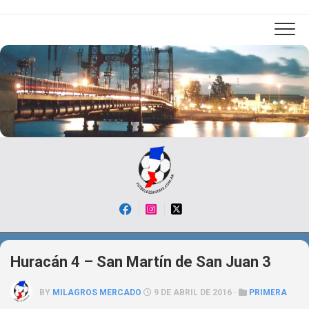
Skip
to
content
Huracán 4 – San Martín de San Juan 3
BY
MILAGROS MERCADO
9 DE ABRIL DE 2016 ·
PRIMERA