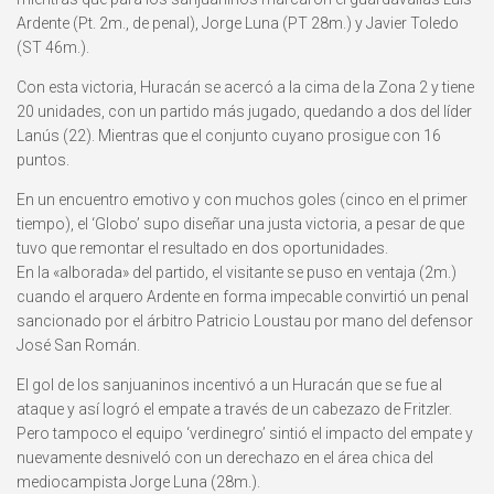
Ardente (Pt. 2m., de penal), Jorge Luna (PT 28m.) y Javier Toledo
(ST 46m.).
Con esta victoria, Huracán se acercó a la cima de la Zona 2 y tiene
20 unidades, con un partido más jugado, quedando a dos del líder
Lanús (22). Mientras que el conjunto cuyano prosigue con 16
puntos.
En un encuentro emotivo y con muchos goles (cinco en el primer
tiempo), el ‘Globo’ supo diseñar una justa victoria, a pesar de que
tuvo que remontar el resultado en dos oportunidades.
En la «alborada» del partido, el visitante se puso en ventaja (2m.)
cuando el arquero Ardente en forma impecable convirtió un penal
sancionado por el árbitro Patricio Loustau por mano del defensor
José San Román.
El gol de los sanjuaninos incentivó a un Huracán que se fue al
ataque y así logró el empate a través de un cabezazo de Fritzler.
Pero tampoco el equipo ‘verdinegro’ sintió el impacto del empate y
nuevamente desniveló con un derechazo en el área chica del
mediocampista Jorge Luna (28m.).