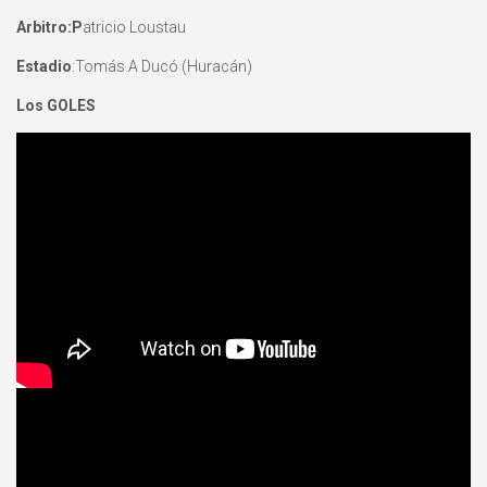
Arbitro:P
atricio Loustau
Estadio
:Tomás A Ducó (Huracán)
Los GOLES