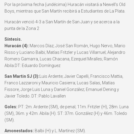
Por la próxima fecha (undécima) Huracán visitará a Newell’s Old
Boys, mientras que San Martín recibirá a Estudiantes de La Plata.
Huracán venció 4-3 a San Martín de San Juan y se acerca a la
punta de la Zona 2
Síntesis.
Huracán (4):
Marcos Díaz; José San Román, Hugo Nervo, Mario
Risso y Luciano Balbi; Matí­­as Fritzler y Lucas Villarruel; Alejandro
Romero Gamarra, Lucas Chacana, Ezequiel Miralles; Ramón
Abila.DT: Eduardo Domínguez
San Martin SJ (3):
Luis Ardente; Javier Capelli, Francisco Mattia,
Franco Lazzaroni y Mauricio Casierra; Lucas Salas, Matías
Fissore, Jorge Luis Luna y Daniel González; Emanuel Dening y
Javier Toledo. DT: Pablo Lavallen
Goles:
PT: 2m. Ardente (SM), de penal; 11m. Fritzler (H), 28m. Luna
(SM), 36m. y 42m. Abila (H). ST: 37m. González (H) y 46m. Toledo
(SM).
Amonestados:
Balbi (H) y L. Martínez (SM).