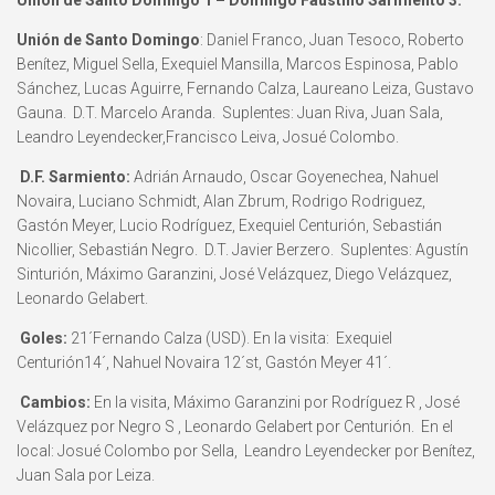
Unión de Santo Domingo
: Daniel Franco, Juan Tesoco, Roberto
Benítez, Miguel Sella, Exequiel Mansilla, Marcos Espinosa, Pablo
Sánchez, Lucas Aguirre, Fernando Calza, Laureano Leiza, Gustavo
Gauna. D.T. Marcelo Aranda. Suplentes: Juan Riva, Juan Sala,
Leandro Leyendecker,Francisco Leiva, Josué Colombo.
D.F. Sarmiento:
Adrián Arnaudo, Oscar Goyenechea, Nahuel
Novaira, Luciano Schmidt, Alan Zbrum, Rodrigo Rodriguez,
Gastón Meyer, Lucio Rodríguez, Exequiel Centurión, Sebastián
Nicollier, Sebastián Negro. D.T. Javier Berzero. Suplentes: Agustín
Sinturión, Máximo Garanzini, José Velázquez, Diego Velázquez,
Leonardo Gelabert.
Goles:
21´Fernando Calza (USD). En la visita: Exequiel
Centurión14´, Nahuel Novaira 12´st, Gastón Meyer 41´.
Cambios:
En la visita, Máximo Garanzini por Rodríguez R , José
Velázquez por Negro S , Leonardo Gelabert por Centurión. En el
local: Josué Colombo por Sella, Leandro Leyendecker por Benítez,
Juan Sala por Leiza.