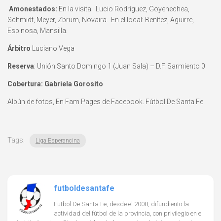
Amonestados:
En la visita: Lucio Rodríguez, Goyenechea,
Schmidt, Meyer, Zbrum, Novaira. En el local: Benítez, Aguirre,
Espinosa, Mansilla.
Árbitro
Luciano Vega
Reserva
: Unión Santo Domingo 1 (Juan Sala) – D.F. Sarmiento 0
Cobertura: Gabriela Gorosito
Albún de fotos, En Fam Pages de Facebook. Fútbol De Santa Fe
Tags:
Liga Esperancina
futboldesantafe
Futbol De Santa Fe, desde el 2008, difundiento la
actividad del fútbol de la provincia, con privilegio en el