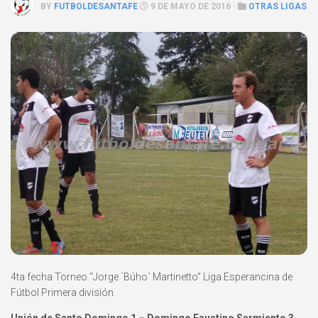
BY
FUTBOLDESANTAFE
9 DE MAYO DE 2016 ·
OTRAS LIGAS
4ta fecha Torneo “Jorge ´Búho´ Martinetto” Liga Esperancina de
Fútbol Primera división.
Unión de Santo Domingo 1 – Domingo Faustino Sarmiento 3.