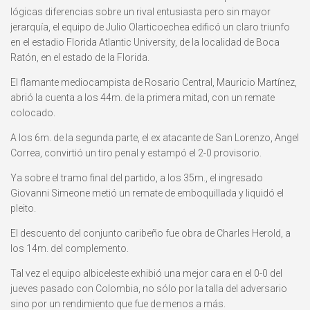
lógicas diferencias sobre un rival entusiasta pero sin mayor
jerarquía, el equipo de Julio Olarticoechea edificó un claro triunfo
en el estadio Florida Atlantic University, de la localidad de Boca
Ratón, en el estado de la Florida.
El flamante mediocampista de Rosario Central, Mauricio Martínez,
abrió la cuenta a los 44m. de la primera mitad, con un remate
colocado.
A los 6m. de la segunda parte, el ex atacante de San Lorenzo, Angel
Correa, convirtió un tiro penal y estampó el 2-0 provisorio.
Ya sobre el tramo final del partido, a los 35m., el ingresado
Giovanni Simeone metió un remate de emboquillada y liquidó el
pleito.
El descuento del conjunto caribeño fue obra de Charles Herold, a
los 14m. del complemento.
Tal vez el equipo albiceleste exhibió una mejor cara en el 0-0 del
jueves pasado con Colombia, no sólo por la talla del adversario
sino por un rendimiento que fue de menos a más.