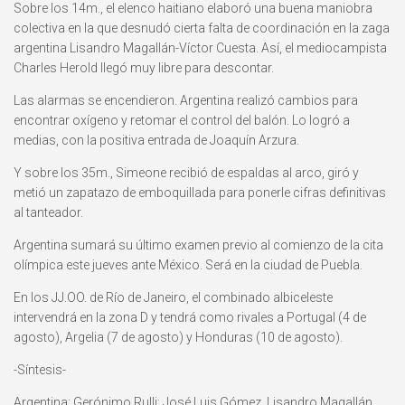
Sobre los 14m., el elenco haitiano elaboró una buena maniobra
colectiva en la que desnudó cierta falta de coordinación en la zaga
argentina Lisandro Magallán-Víctor Cuesta. Así, el mediocampista
Charles Herold llegó muy libre para descontar.
Las alarmas se encendieron. Argentina realizó cambios para
encontrar oxígeno y retomar el control del balón. Lo logró a
medias, con la positiva entrada de Joaquín Arzura.
Y sobre los 35m., Simeone recibió de espaldas al arco, giró y
metió un zapatazo de emboquillada para ponerle cifras definitivas
al tanteador.
Argentina sumará su último examen previo al comienzo de la cita
olímpica este jueves ante México. Será en la ciudad de Puebla.
En los JJ.OO. de Río de Janeiro, el combinado albiceleste
intervendrá en la zona D y tendrá como rivales a Portugal (4 de
agosto), Argelia (7 de agosto) y Honduras (10 de agosto).
-Síntesis-
Argentina: Gerónimo Rulli; José Luis Gómez, Lisandro Magallán,