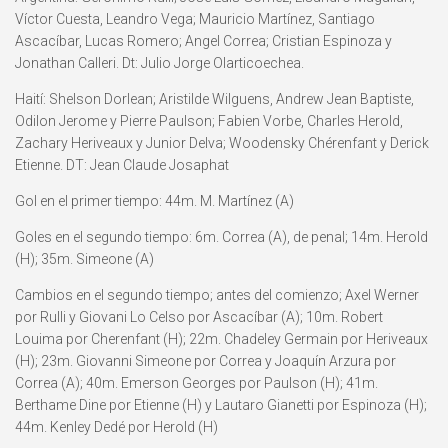
Víctor Cuesta, Leandro Vega; Mauricio Martínez, Santiago
Ascacíbar, Lucas Romero; Angel Correa; Cristian Espinoza y
Jonathan Calleri. Dt: Julio Jorge Olarticoechea.
Haití: Shelson Dorlean; Aristilde Wilguens, Andrew Jean Baptiste,
Odilon Jerome y Pierre Paulson; Fabien Vorbe, Charles Herold,
Zachary Heriveaux y Junior Delva; Woodensky Chérenfant y Derick
Etienne. DT: Jean Claude Josaphat
Gol en el primer tiempo: 44m. M. Martínez (A)
Goles en el segundo tiempo: 6m. Correa (A), de penal; 14m. Herold
(H); 35m. Simeone (A)
Cambios en el segundo tiempo; antes del comienzo; Axel Werner
por Rulli y Giovani Lo Celso por Ascacíbar (A); 10m. Robert
Louima por Cherenfant (H); 22m. Chadeley Germain por Heriveaux
(H); 23m. Giovanni Simeone por Correa y Joaquín Arzura por
Correa (A); 40m. Emerson Georges por Paulson (H); 41m.
Berthame Dine por Etienne (H) y Lautaro Gianetti por Espinoza (H);
44m. Kenley Dedé por Herold (H)