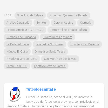
Tags:
9 de Julio de Rafaela
Argentino Quilmes de Rafaela
Atlético Carcarañá
Ben Hur
Coronel Aguirre
Cremería
Federal Amateur 2022 - 2023
Ferrocarril del Estado Rafaela
Gimnasia de Ciudadela
Juventud de Esperanza
La Perla Del Oeste
Libertad de Sunchales
Liga Regional Paivense
Náutico El Quillá
Olimpia de Santa Teresa
Rivadavia Venado Tuerto
San Martín de Monte Vera
Santa Clara FBC
Sportivo Norte de Rafaela
futboldesantafe
Futbol De Santa Fe, desde el 2008, difundiento la
actividad del fútbol de la provincia, con privilegio en el
ámbito Amateur. Sin descuidar el plano nacional e internacional