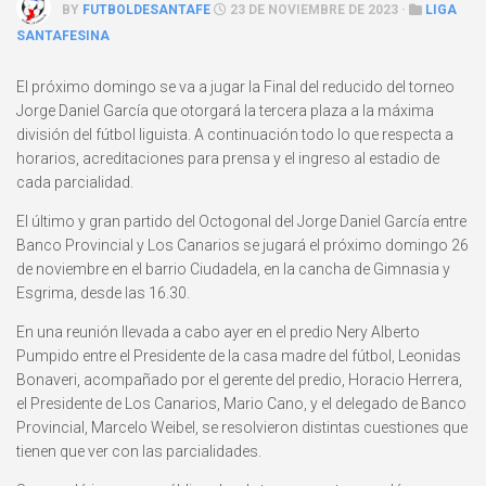
BY
FUTBOLDESANTAFE
23 DE NOVIEMBRE DE 2023 ·
LIGA
SANTAFESINA
El próximo domingo se va a jugar la Final del reducido del torneo
Jorge Daniel García que otorgará la tercera plaza a la máxima
división del fútbol liguista. A continuación todo lo que respecta a
horarios, acreditaciones para prensa y el ingreso al estadio de
cada parcialidad.
El último y gran partido del Octogonal del Jorge Daniel García entre
Banco Provincial y Los Canarios se jugará el próximo domingo 26
de noviembre en el barrio Ciudadela, en la cancha de Gimnasia y
Esgrima, desde las 16.30.
En una reunión llevada a cabo ayer en el predio Nery Alberto
Pumpido entre el Presidente de la casa madre del fútbol, Leonidas
Bonaveri, acompañado por el gerente del predio, Horacio Herrera,
el Presidente de Los Canarios, Mario Cano, y el delegado de Banco
Provincial, Marcelo Weibel, se resolvieron distintas cuestiones que
tienen que ver con las parcialidades.