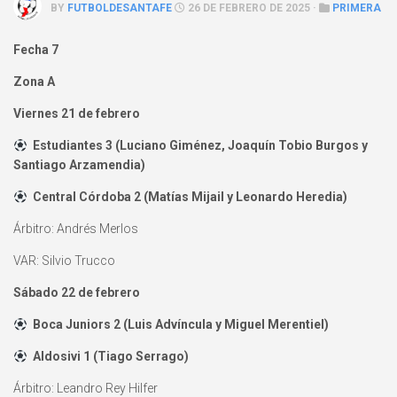
BY
FUTBOLDESANTAFE
26 DE FEBRERO DE 2025 ·
PRIMERA
Fecha 7
Zona A
Viernes 21 de febrero
Estudiantes 3 (Luciano Giménez, Joaquín Tobio Burgos y
Santiago Arzamendia)
Central Córdoba 2 (Matías Mijail y Leonardo Heredia)
Árbitro: Andrés Merlos
VAR: Silvio Trucco
Sábado 22 de febrero
Boca Juniors 2 (Luis Advíncula y Miguel Merentiel)
Aldosivi 1 (Tiago Serrago)
Árbitro: Leandro Rey Hilfer