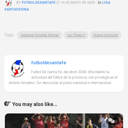
BY
FUTBOLDESANTAFE
16 DE MAYO DE 2025 ·
LIGA
SANTAFESINA
Tags:
Apertura Griselda Weimer
Las Flores II
Nuevo Horizonte
futboldesantafe
Futbol De Santa Fe, desde el 2008, difundiento la
actividad del fútbol de la provincia, con privilegio en el
ámbito Amateur. Sin descuidar el plano nacional e internacional
You may also like...
0