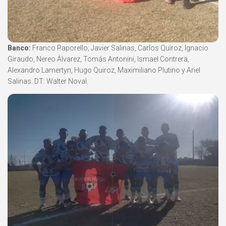
Banco:
Franco Paporello; Javier Salinas, Carlos Quiroz, Ignacio
Giraudo, Nereo Álvarez, Tomás Antonini, Ismael Contrera,
Alexandro Lamertyn, Hugo Quiroz, Maximiliano Plutino y Ariel
Salinas. DT: Walter Noval.