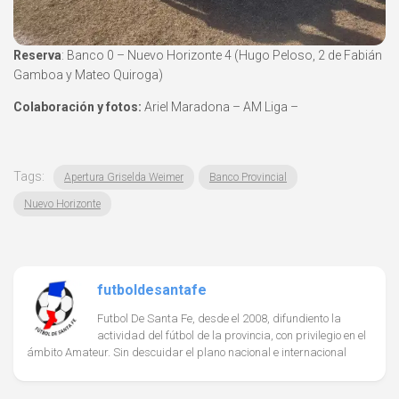
Reserva
: Banco 0 – Nuevo Horizonte 4 (Hugo Peloso, 2 de Fabián
Gamboa y Mateo Quiroga)
Colaboración y fotos:
Ariel Maradona – AM Liga –
Tags:
Apertura Griselda Weimer
Banco Provincial
Nuevo Horizonte
futboldesantafe
Futbol De Santa Fe, desde el 2008, difundiento la
actividad del fútbol de la provincia, con privilegio en el
ámbito Amateur. Sin descuidar el plano nacional e internacional