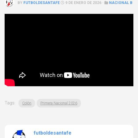
BY
FUTBOLDESANTAFE
9 DE ENERO DE 2026 ·
NACIONAL B
Tags:
Colón
Primera Nacional 2026
futboldesantafe