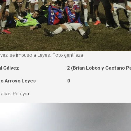
lvez, se impuso a Leyes. Foto gentileza
nal Gálvez 2 (Brian Lobos y Caetano Pala
tico Arroyo Leyes 0
atías Pereyra