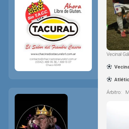
Vecinal Gá
Veci
Atlé
Árbitro: M