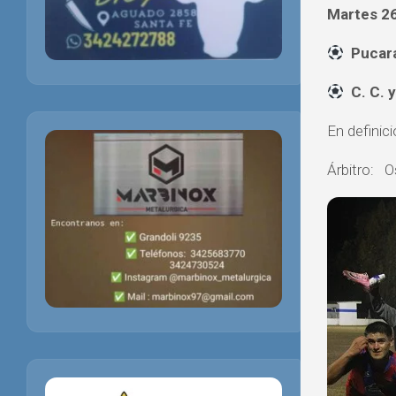
Martes 2
Puc
C. C
En definic
Árbit