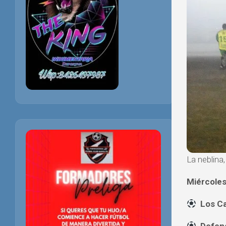
La neblina
Miércole
Los C