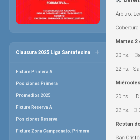
Defe
Árbitro: L
Cobertura:
Martes 2 
Clausura 2025 Liga Santafesina
20 hs. Ban
22 hs. San
Fixture Primera A
Miércoles
Posiciones Primera
Promedios 2025
20 hs. De
Fixture Reserva A
22 hs. El 
Posiciones Reserva
Restan de
Fixture Zona Campeonato. Primera
San Cristó