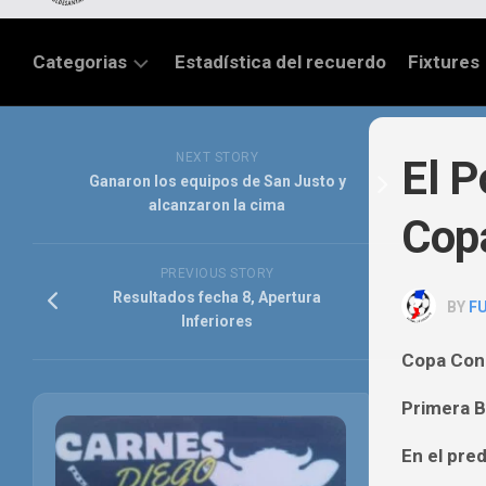
Categorias
Estadística del recuerdo
Fixtures
LIGA
SANTAFESINA
NEXT STORY
El P
Ganaron los equipos de San Justo y
OTRAS
alcanzaron la cima
Cop
LIGAS
TORNEO
PREVIOUS STORY
FEDERAL
Resultados fecha 8, Apertura
BY
F
Inferiores
NACIONAL
B
Copa Con
PRIMERA
Primera B
FÚTBOL
En el pre
INTERNACIONAL