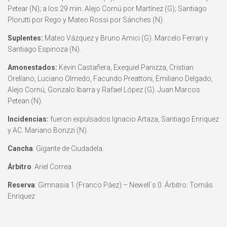
Petear (N); a los 29 min. Alejo Cornú por Martínez (G); Santiago
Plorutti por Rego y Mateo Rossi por Sánches (N).
Suplentes:
Mateo Vázquez y Bruno Amici (G). Marcelo Ferrari y
Santiago Espinoza (N).
Amonestados:
Kevin Castañera, Exequiel Panizza, Cristian
Orellano, Luciano Olmedo, Facundo Preattoni, Emiliano Delgado,
Alejo Cornú, Gonzalo Ibarra y Rafael López (G). Juan Marcos
Petean (N).
Incidencias:
fueron expulsados Ignacio Artaza, Santiago Enriquez
y AC. Mariano Bonzzi (N).
Cancha
: Gigante de Ciudadela.
Árbitro
: Ariel Correa.
Reserva
: Gimnasia 1 (Franco Páez) – Newell´s 0. Árbitro: Tomás
Enriquez