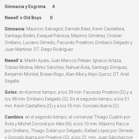
Gimnasia y Esgrima 4
Newell´s Old Boys 0
Gimnasia:
Mauricio Salvagiot; Damián Báez, Kevin Castañera,
Santiago Bedini, Exequiel Panizza, Máximo Giménez, Cristian
Orellano, Luciano Olmedo, Facundo Preattoni, Emiliano Delgado y
Juan Martínez. DT. Diego Rodríguez.
Newell´s:
Martín Ayala; Juan Marcos Petean, Ignacio Artaza,
Tobías Molina, Mirko Sánches, Nahuel Ávila, Santiago Enriquez,
Benjamín Montiel, Braian Rego, Alan Albe y Alejo Quiroz. DT. Ariel
Segalla.
Goles:
en el primer tiempo; a los 39 min. Facundo Preatoni (G) y a
los 48 min. Emiliano Delgado (G). En el segundo tiempo; a los 51
min. Kevin Castañera (G) y a los 55 min. Gonzalo Ibarra (G).
Cambios
: en el segundo tiempo; al comenzar Thiago Cuatrín por
Ávila y Michel Coronel por Albe (N); a los 10 min. Máximo Racca
por Orellano, Thiago Zulián por Delgado, Rafael López por Olmedo
y Gonzalo Ibarra por Preatoni (G); a los 22 min. Juan Sánchez por