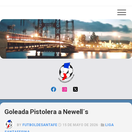
Skip
to
content
Goleada Pistolera a Newell´s
BY
FUTBOLDESANTAFE
15 DE MAYO DE 2026 ·
LIGA