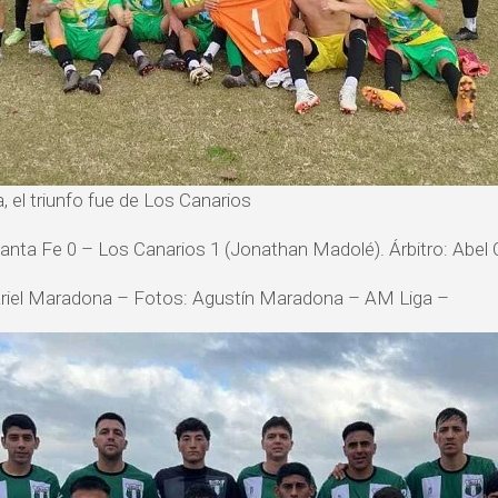
, el triunfo fue de Los Canarios
anta Fe 0 – Los Canarios 1 (Jonathan Madolé). Árbitro: Abel 
Ariel Maradona – Fotos: Agustín Maradona – AM Liga –