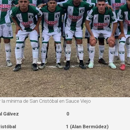
r la mínima de San Cristóbal en Sauce Viejo
cinal Gálvez 0
Cristóbal 1 (Alan Bermúdez)