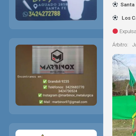
Sant
Los 
Expulsa
Árbitro: J