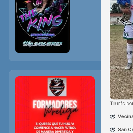
Triunfo po
Ve
San 