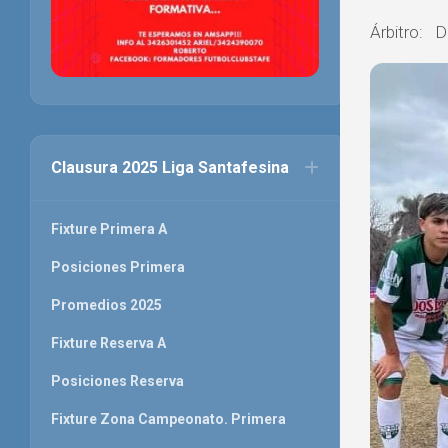
Árbitro: 
Clausura 2025 Liga Santafesina
Fixture Primera A
Posiciones Primera
Promedios 2025
Fixture Reserva A
Posiciones Reserva
Fixture Zona Campeonato. Primera