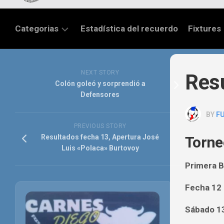
Categorias
Estadística del recuerdo
Fixtures
LIGA
SANTAFESINA
NEXT STORY
Resu
Colón goleó y sorprendió a
OTRAS
Defensores
LIGAS
BY
F
TORNEO
PREVIOUS STORY
FEDERAL
Resultados fecha 13, Apertura José
Torne
Luis «Polaca» Burtovoy
NACIONAL
B
Primera B
PRIMERA
Fecha 12
FÚTBOL
Sábado 13
INTERNACIONAL