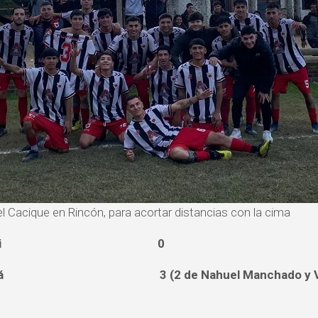
l Cacique en Rincón, para acortar distancias con la cima
l Cadi 0
rá 3 (2 de Nahuel Manchado y Valent
)