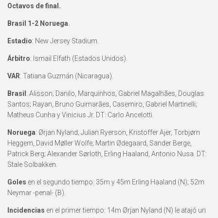
Octavos de final.
Brasil 1-2 Noruega
.
Estadio
: New Jersey Stadium.
Árbitro
: Ismail Elfath (Estados Unidos).
VAR
: Tatiana Guzmán (Nicaragua).
Brasil
: Alisson; Danilo, Marquinhos, Gabriel Magalhães, Douglas
Santos; Rayan, Bruno Guimarães, Casemiro, Gabriel Martinelli;
Matheus Cunha y Vinicius Jr. DT: Carlo Ancelotti.
Noruega
: Ørjan Nyland; Julian Ryerson, Kristoffer Ajer, Torbjørn
Heggem, David Møller Wolfe; Martin Ødegaard, Sander Berge,
Patrick Berg; Alexander Sørloth, Erling Haaland, Antonio Nusa. DT:
Stale Solbakken.
Goles
en el segundo tiempo: 35m y 45m Erling Haaland (N); 52m
Neymar -penal- (B).
Incidencias
en el primer tiempo: 14m Ørjan Nyland (N) le atajó un