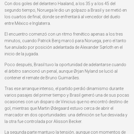
Con dos goles del delantero Haaland, a los 35 y a los 45 del
segundo tiempo, Noruega le dio un golpazo a Brasil y se metió en
los cuartos de final, donde se enfrentará al vencedor del duelo
entre México e Inglaterra.
El encuentro comenzó con un ritmo frenético apenas a los tres
minutos, cuando Patrick Berg marcó para Noruega, pero el tanto
fue anulado por posición adelantada de Alexander Sørloth en el
inicio de la jugada.
Poco después, Brasil tuvo la oportunidad de adelantarse cuando
el árbitro sancionó un penal, aunque Ørjan Nyland se lució al
contener el remate de Bruno Guimarães.
Tras ese arranque intenso, el partido perdió dinamismo durante
varios pasajes del primer tiempo y Brasil generó una de sus pocas
ocasiones con un disparo de Vinicius que no encontró destino de
gol, mientras que Martin Ødegaard estuvo cerca de abrir el
marcador en dos oportunidades: una definición se fue desviada y
la otra fue controlada por Alisson Becker.
La segunda parte mantuvo la tensión, aunque con momentos de