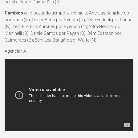
penal a Bruno Guimarães (B).
Cambios
en el segundo tiempo: en el inicio, Andreas Schjelderup
por Nusa (N); Oscar Bobb por Sørloth (N); 13m Endrick por Cunha
(B); 18m Fredrick Aursnes por Ryerson (N); 23m Neymar por
Martinelli (B); Danilo Santos por Rayan (B); 34m Éderson por
Guimarães (B); 50m Leo Østigård por Wolfe (N).
AgenciaNA