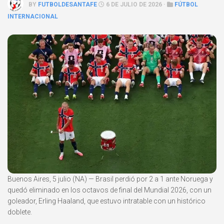
BY
FUTBOLDESANTAFE
6 DE JULIO DE 2026 ·
FÚTBOL
INTERNACIONAL
Buenos Aires, 5 julio (NA) — Brasil perdió por 2 a 1 ante Noruega y
quedó eliminado en los octavos de final del Mundial 2026, con un
goleador, Erling Haaland, que estuvo intratable con un histórico
doblete.