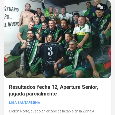
0
Resultados fecha 12, Apertura Senior,
jugada parcialmente
LIGA SANTAFESINA
Ciclón Norte, quedó en el tope de la tabla en la Zona A