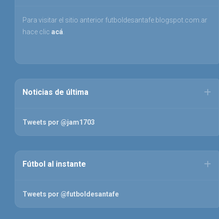
Para visitar el sitio anterior futboldesantafe.blogspot.com.ar
hace clic
acá
.
Noticias de última
Tweets por @jam1703
Fútbol al instante
Tweets por @futboldesantafe