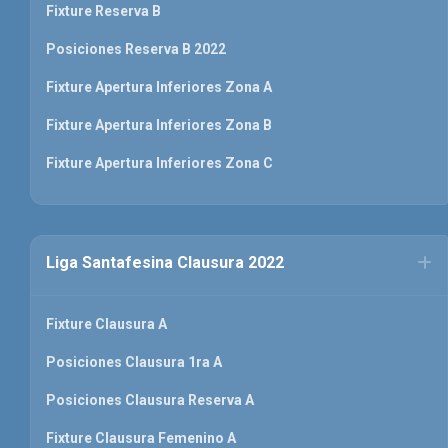
Fixture Reserva B
Posiciones Reserva B 2022
Fixture Apertura Inferiores Zona A
Fixture Apertura Inferiores Zona B
Fixture Apertura Inferiores Zona C
Liga Santafesina Clausura 2022
Fixture Clausura A
Posiciones Clausura 1ra A
Posiciones Clausura Reserva A
Fixture Clausura Femenino A