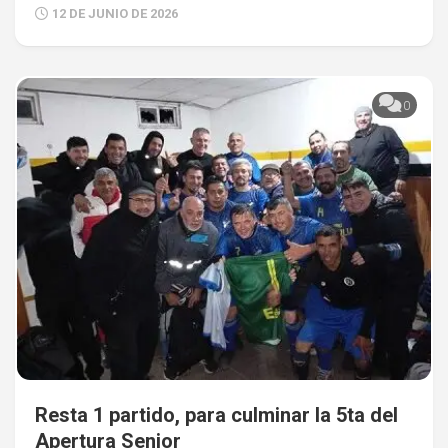
12 DE JUNIO DE 2026
0
Resta 1 partido, para culminar la 5ta del
Apertura Senior