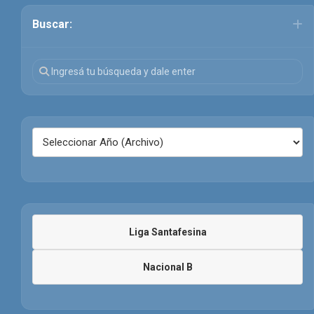
Buscar:
Liga Santafesina
Nacional B