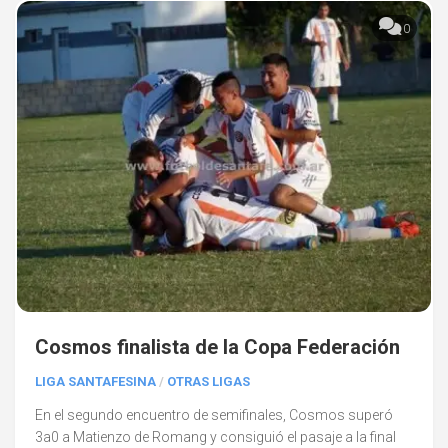
0
Cosmos finalista de la Copa Federación
LIGA SANTAFESINA
/
OTRAS LIGAS
En el segundo encuentro de semifinales, Cosmos superó
3a0 a Matienzo de Romang y consiguió el pasaje a la final