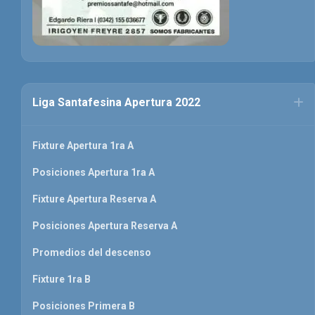
Liga Santafesina Apertura 2022
Fixture Apertura 1ra A
Posiciones Apertura 1ra A
Fixture Apertura Reserva A
Posiciones Apertura Reserva A
Promedios del descenso
Fixture 1ra B
Posiciones Primera B