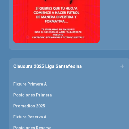
Clausura 2025 Liga Santafesina
Fixture Primera A
Posiciones Primera
Promedios 2025
Fixture Reserva A
Posiciones Reserva