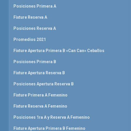
Posiciones Primera A
Fixture Reserva A
Posiciones Reserva A
Promedios 2021
Fixture Apertura Primera B «Can Can» Ceballos
Posiciones Primera B
Fixture Apertura Reserva B
Posiciones Apertura Reserva B
Fixture Primera A Femenino
Fixture Reserva A Femenino
Posiciones 1ra A y Reserva A Femenino
Fixture Apertura Primera B Femenino