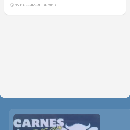
12 DE FEBRERO DE 2017