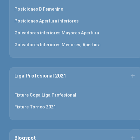
Posiciones B Femenino
Posiciones Apertura inferiores
Goleadores inferiores Mayores Apertura
Goleadores Inferiores Menores, Apertura
Liga Profesional 2021
Fixture Copa Liga Profesional
Fixture Torneo 2021
Blogspot