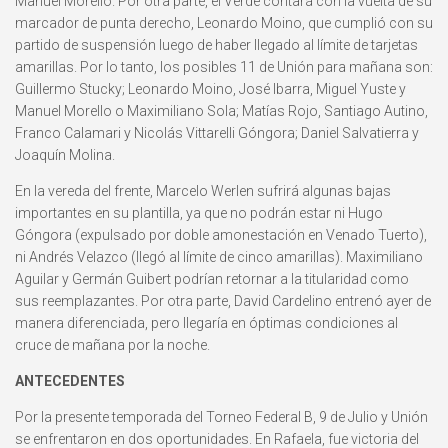
Manuel Morello. Por otra parte, el Verde contará con la vuelta de su
marcador de punta derecho, Leonardo Moino, que cumplió con su
partido de suspensión luego de haber llegado al límite de tarjetas
amarillas. Por lo tanto, los posibles 11 de Unión para mañana son:
Guillermo Stucky; Leonardo Moino, José Ibarra, Miguel Yuste y
Manuel Morello o Maximiliano Sola; Matías Rojo, Santiago Autino,
Franco Calamari y Nicolás Vittarelli Góngora; Daniel Salvatierra y
Joaquín Molina.
En la vereda del frente, Marcelo Werlen sufrirá algunas bajas
importantes en su plantilla, ya que no podrán estar ni Hugo
Góngora (expulsado por doble amonestación en Venado Tuerto),
ni Andrés Velazco (llegó al límite de cinco amarillas). Maximiliano
Aguilar y Germán Guibert podrían retornar a la titularidad como
sus reemplazantes. Por otra parte, David Cardelino entrenó ayer de
manera diferenciada, pero llegaría en óptimas condiciones al
cruce de mañana por la noche.
ANTECEDENTES
Por la presente temporada del Torneo Federal B, 9 de Julio y Unión
se enfrentaron en dos oportunidades. En Rafaela, fue victoria del