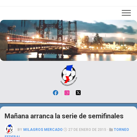
Skip
to
content
Mañana arranca la serie de semifinales
BY
MILAGROS MERCADO
27 DE ENERO DE 2015 ·
TORNEO