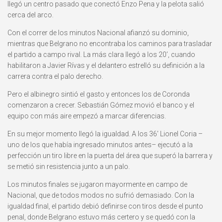
llegó un centro pasado que conectó Enzo Pena y la pelota salió
cerca del arco.
Con el correr de los minutos Nacional afianzó su dominio,
mientras que Belgrano no encontraba los caminos para trasladar
el partido a campo rival. La más clara llegó a los 20’, cuando
habilitaron a Javier Rívas y el delantero estrelló su definición a la
carrera contra el palo derecho.
Pero el albinegro sintió el gasto y entonces los de Coronda
comenzaron a crecer. Sebastián Gómez movió el banco y el
equipo con más aire empezó a marcar diferencias.
En su mejor momento llegó la igualdad. A los 36’ Lionel Coria –
uno de los que había ingresado minutos antes– ejecutó a la
perfección un tiro libre en la puerta del área que superó la barrera y
se metió sin resistencia junto a un palo.
Los minutos finales se jugaron mayormente en campo de
Nacional, que de todos modos no sufrió demasiado. Con la
igualdad final, el partido debió definirse con tiros desde el punto
penal, donde Belgrano estuvo más certero y se quedó con la