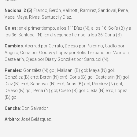
Nacional 2 (5)
Franco, Berón, Valinotti, Ramírez, Sandoval, Pena,
Vaca, Maya, Rivas, Santucci y Díaz.
Goles:
en el primer tiempo, a los 11’ Díaz (N), a los 16’ Solís (B) y a
los 36’ Santucci (N). En el segundo tiempo, a los 36’ Coria (B).
Cambios
: Acerrad por Cerrato, Deieso por Palermo, Cuello por
Angulo, Coria por Godoy y López por Solís. Lezcano por Valinotti,
Castelarín, Ojeda por Díaz y González por Santucci (N).
Penales:
González (N) gol; Malisani (B) gol; Maya (N) gol;
González (B) erró; Berón (N) erró; Coria (B) gol; Castelarín (N) gol;
Díaz (B) erró; Sandoval (N) erró; Arias (B) gol; Ramírez (N) gol;
Deieso (B) gol; Pena (N) gol; Cuello (B) gol; Ojeda (N) erró; López
(B) gol.
Cancha
: Don Salvador.
Árbitro
: José Belázquez.