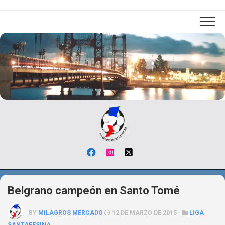
Skip
to
content
Belgrano campeón en Santo Tomé
BY
MILAGROS MERCADO
12 DE MARZO DE 2015 ·
LIGA