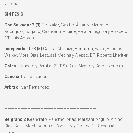
victoria.
SÍNTESIS
Don Salvador 3 (3)
González, Galetto, Álvarez, Mercado,
Rodríguez, Bogado, Castelarín, Aguirre, Peralta, Leguiza y Rivadero.
DT: Luis Acosta.
Independiente 3 (5)
Gauna, Alaguive, Bonacina, Favre, Espinosa,
Walker, More, Díaz, Lestussi, Medina y Alesso. DT: Roberto Lheritier.
Goles
: Rivadero y Peralta (2) (DS). Díaz, Alesso y Carpenzano (I).
Cancha
: Don Salvador.
Árbitro:
Iván Fernández.
————————————————————————————-
Belgrano 2 (6)
Cerrato, Palermo, Arias, Malisani, Angulo, Albino,
Díaz, Solís, Monteodorisio, González y Godoy. DT: Sebastián
López.