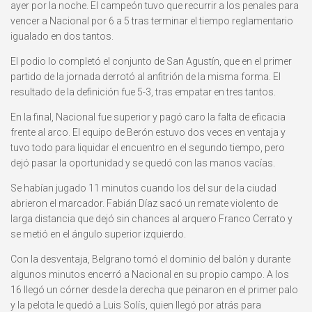
ayer por la noche. El campeón tuvo que recurrir a los penales para
vencer a Nacional por 6 a 5 tras terminar el tiempo reglamentario
igualado en dos tantos.
El podio lo completó el conjunto de San Agustín, que en el primer
partido de la jornada derrotó al anfitrión de la misma forma. El
resultado de la definición fue 5-3, tras empatar en tres tantos.
En la final, Nacional fue superior y pagó caro la falta de eficacia
frente al arco. El equipo de Berón estuvo dos veces en ventaja y
tuvo todo para liquidar el encuentro en el segundo tiempo, pero
dejó pasar la oportunidad y se quedó con las manos vacías.
Se habían jugado 11 minutos cuando los del sur de la ciudad
abrieron el marcador. Fabián Díaz sacó un remate violento de
larga distancia que dejó sin chances al arquero Franco Cerrato y
se metió en el ángulo superior izquierdo.
Con la desventaja, Belgrano tomó el dominio del balón y durante
algunos minutos encerró a Nacional en su propio campo. A los
16 llegó un córner desde la derecha que peinaron en el primer palo
y la pelota le quedó a Luis Solís, quien llegó por atrás para