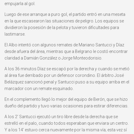
empujarla al gol.
Luego de ese arranque a puro gol, el partido entró en una meseta
en la que escasearon las situaciones de peligro. Los equipos se
dividieron la posesión de la pelota y tuvieron dificultades para
lastimarse.
El Albo intentó con algunos remates de Mariano Santucci y Díaz
desde afuera del área, mientras que a Belgrano le costó encontrar
claridad a Damián González o Jorge Monteodorisio.
A los 36 minutos Díaz se escapó por la derecha y cuando se metió
al área fue derribado por un defensor corondino. El árbitro José
Belázquez sancionó penal y Santucci puso a su equipo arriba en el
marcador con un remate esquinado.
En el complemento llegó lo mejor del equipo de Berón, que se hizo
dueño del partido y tuvo varias ocasiones para estirar diferencias.
A los 2’ Santucci ejecutó un tiro libre desde la derecha que se
estrelló en el palo, cuando todos esperaban que enviara un centro.
Y a los 14’ estuvo cerca nuevamente por la misma vía; esta vez sí