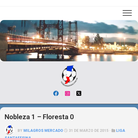
Skip
to
content
Nobleza 1 – Floresta 0
BY
MILAGROS MERCADO
31 DE MARZO DE 2015 ·
LIGA