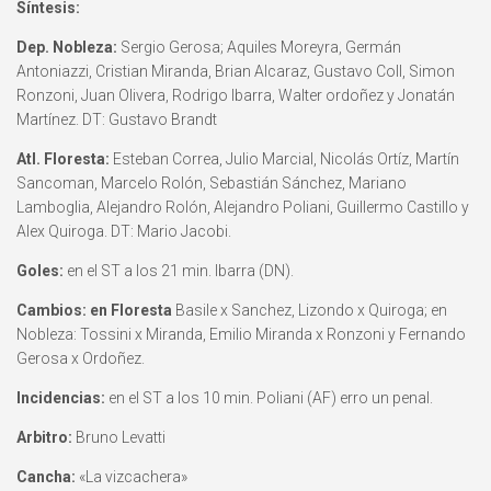
Síntesis:
Dep. Nobleza:
Sergio Gerosa; Aquiles Moreyra, Germán
Antoniazzi, Cristian Miranda, Brian Alcaraz, Gustavo Coll, Simon
Ronzoni, Juan Olivera, Rodrigo Ibarra, Walter ordoñez y Jonatán
Martínez. DT: Gustavo Brandt
Atl. Floresta:
Esteban Correa, Julio Marcial, Nicolás Ortíz, Martín
Sancoman, Marcelo Rolón, Sebastián Sánchez, Mariano
Lamboglia, Alejandro Rolón, Alejandro Poliani, Guillermo Castillo y
Alex Quiroga. DT: Mario Jacobi.
Goles:
en el ST a los 21 min. Ibarra (DN).
Cambios: en Floresta
Basile x Sanchez, Lizondo x Quiroga; en
Nobleza: Tossini x Miranda, Emilio Miranda x Ronzoni y Fernando
Gerosa x Ordoñez.
Incidencias:
en el ST a los 10 min. Poliani (AF) erro un penal.
Arbitro:
Bruno Levatti
Cancha:
«La vizcachera»