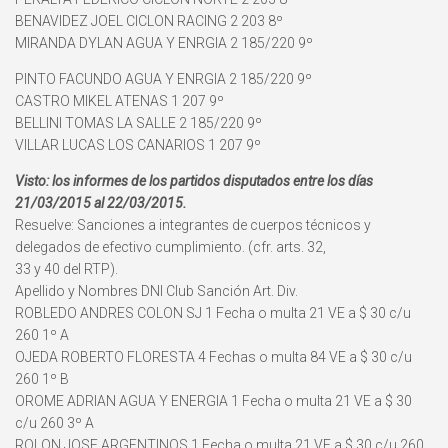
BENAVIDEZ JOEL CICLON RACING 2 203 8º
MIRANDA DYLAN AGUA Y ENRGIA 2 185/220 9º
PINTO FACUNDO AGUA Y ENRGIA 2 185/220 9º
CASTRO MIKEL ATENAS 1 207 9º
BELLINI TOMAS LA SALLE 2 185/220 9º
VILLAR LUCAS LOS CANARIOS 1 207 9º
Visto: los informes de los partidos disputados entre los días
21/03/2015 al 22/03/2015.
Resuelve: Sanciones a integrantes de cuerpos técnicos y
delegados de efectivo cumplimiento. (cfr. arts. 32,
33 y 40 del RTP).
Apellido y Nombres DNI Club Sanción Art. Div.
ROBLEDO ANDRES COLON SJ 1 Fecha o multa 21 VE a $ 30 c/u
260 1º A
OJEDA ROBERTO FLORESTA 4 Fechas o multa 84 VE a $ 30 c/u
260 1º B
OROME ADRIAN AGUA Y ENERGIA 1 Fecha o multa 21 VE a $ 30
c/u 260 3º A
ROLON JOSE ARGENTINOS 1 Fecha o multa 21 VE a $ 30 c/u 260