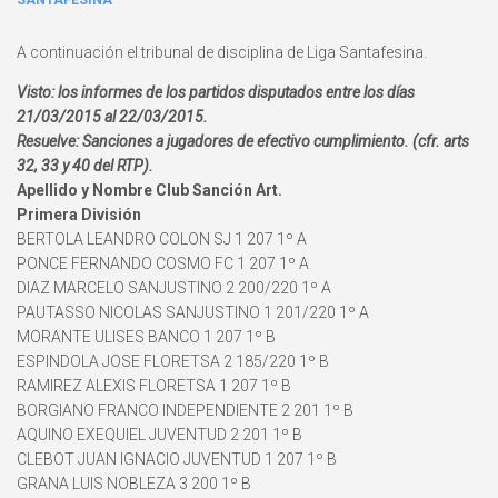
SANTAFESINA
A continuación el tribunal de disciplina de Liga Santafesina.
Visto: los informes de los partidos disputados entre los días
21/03/2015 al 22/03/2015.
Resuelve: Sanciones a jugadores de efectivo cumplimiento. (cfr. arts
32, 33 y 40 del RTP).
Apellido y Nombre Club Sanción Art.
Primera División
BERTOLA LEANDRO COLON SJ 1 207 1º A
PONCE FERNANDO COSMO FC 1 207 1º A
DIAZ MARCELO SANJUSTINO 2 200/220 1º A
PAUTASSO NICOLAS SANJUSTINO 1 201/220 1º A
MORANTE ULISES BANCO 1 207 1º B
ESPINDOLA JOSE FLORETSA 2 185/220 1º B
RAMIREZ ALEXIS FLORETSA 1 207 1º B
BORGIANO FRANCO INDEPENDIENTE 2 201 1º B
AQUINO EXEQUIEL JUVENTUD 2 201 1º B
CLEBOT JUAN IGNACIO JUVENTUD 1 207 1º B
GRANA LUIS NOBLEZA 3 200 1º B