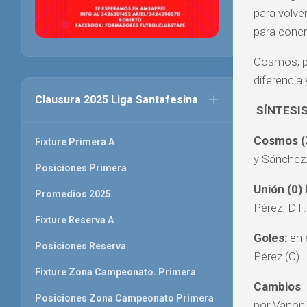
para volve
para concr
Cosmos, po
diferencia 
Clausura 2025 Liga Santafesina
SÍNTESI
Cosmos (
Fixture Primera A
y Sánchez.
Posiciones Primera
Unión (0)
Promedios 2025
Pérez. DT
Fixture Reserva A
Goles:
en e
Posiciones Reserva
Pérez (C).
Fixture Zona Campeonato. Primera
Cambios
:
Posiciones Zona Campeonato Primera
por Vanoni