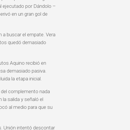
al ejecutado por Dándolo –
erivó en un gran gol de
on a buscar el empate. Vera
entos quedó demasiado
nutos Aquino recibió en
ensa demasiado pasiva.
da la etapa inicial.
nzo del complemento nada
la salida y señaló el
 tocó al medio para que su
s. Unión intentó descontar