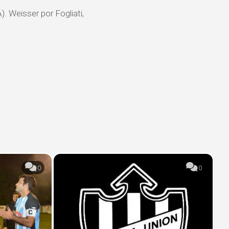
. Weisser por Fogliati,
0
0