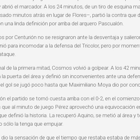
 abrió el marcador. A los 24 minutos, de un tiro de esquina m
esado minutos atrás en lugar de Flores–, partió la contra que d
n una linda definición por arriba del arquero Pascualón.
dos por Centurión no se resignaron ante la desventaja y salier
enió para incomodar a la defensa del Tricolor, pero por mom
 ataque.
inal de la primera mitad, Cosmos volvió a golpear. A los 42 mi
 la puerta del área y definió sin inconvenientes ante una def
l gol se jugó poco hasta que Maximiliano Moya dio por conclui
ión el partido se tornó cuesta arriba con el 0-2, en el comie
 que al minuto de juego Pérez aprovechó una equivocación en 
que definió la historia. La recuperó Aquino, se metió al área y
 sólo la tenga que empujar.
l, dio la sensación de que el tiempo que restaba estaba de má