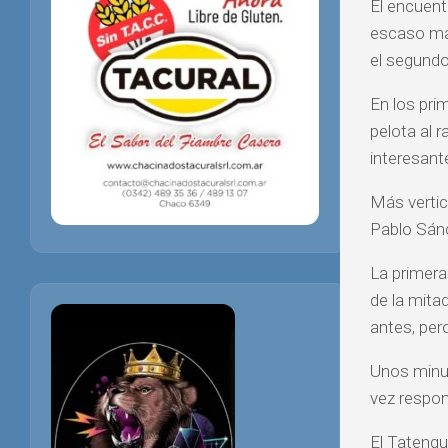
El encuent
escaso ma
el segundo
En los prim
pelota al 
interesant
Más vertic
Pablo Sánc
La primera 
de la mitad
antes, pero
Unos minut
vez respon
El Tatengu