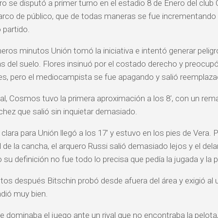
ro se disputó a primer turno en el estadio 8 de Enero del club 
rco de público, que de todas maneras se fue incrementando
 partido.
eros minutos Unión tomó la iniciativa e intentó generar peligro
ras del suelo. Flores insinuó por el costado derecho y preocu
es, pero el mediocampista se fue apagando y salió reemplazad
al, Cosmos tuvo la primera aproximación a los 8’, con un rem
hez que salió sin inquietar demasiado.
clara para Unión llegó a los 17’ y estuvo en los pies de Vera. 
 de la cancha, el arquero Russi salió demasiado lejos y el dela
 su definición no fue todo lo precisa que pedía la jugada y la p
os después Bitschin probó desde afuera del área y exigió a
dió muy bien.
e dominaba el juego ante un rival que no encontraba la pelota