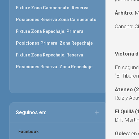
Fixture Zona Campeonato. Reserva
Árbitro:
Ma
Posiciones Reserva Zona Campeonato
Cancha: Ci
Fixture Zona Repechaje. Primera
Posiciones Primera. Zona Repechaje
Victoria d
Fixture Zona Repechaje. Reserva
En segundo
Posiciones Reserva. Zona Repechaje
“El Tiburó
Ateneo (2
Ruiz y Aba
El Quillá (
Seguinos en:
DT: Martín 
Facebook
Goles:
en e