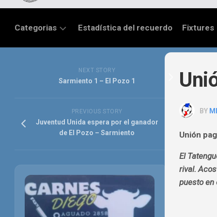
Categorias
Estadística del recuerdo
Fixtures
LIGA
SANTAFESINA
NEXT STORY
Unió
Sarmiento 1 – El Pozo 1
OTRAS
LIGAS
BY
M
PREVIOUS STORY
TORNEO
Juventud Unida espera por el ganador
FEDERAL
de El Pozo – Sarmiento
Unión pag
NACIONAL
El Tatengu
B
rival. Acos
PRIMERA
puesto en 
FÚTBOL
INTERNACIONAL