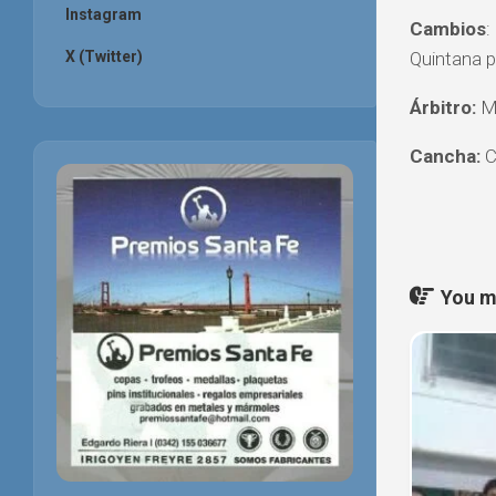
Instagram
Cambios
:
X (Twitter)
Quintana p
Árbitro:
Ma
Cancha:
C
You ma