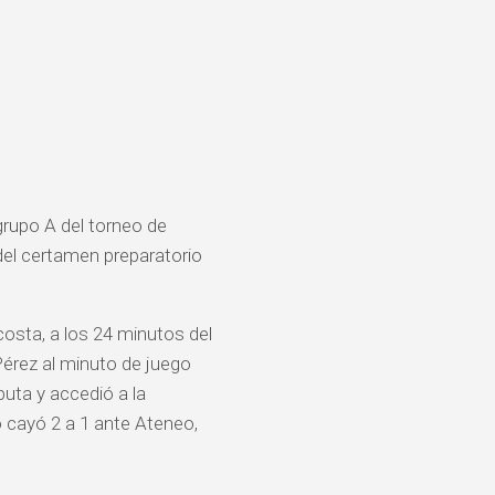
grupo A del torneo de
 del certamen preparatorio
costa, a los 24 minutos del
 Pérez al minuto de juego
uta y accedió a la
no cayó 2 a 1 ante Ateneo,