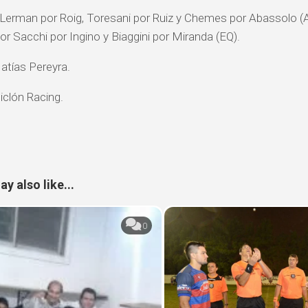
 Lerman por Roig, Toresani por Ruiz y Chemes por Abassolo (A)
or Sacchi por Ingino y Biaggini por Miranda (EQ).
tías Pereyra.
iclón Racing.
y also like...
0