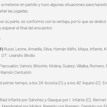
r a meterse en partido y tuvo algunas situaciones para hacerlo,
etar las jugadas.
r su parte, se conformó con la ventaja, por lo que se dedicó 
y esperar el final del encuentro.
S
3)
Russi, Leone, Amarilla, Silva, Hernán Miño, Maya, Infante, 
 DT: Leandro Birollo.
Pascualón, Vanoni, Bitschin, Molina, Suárez, Villalba, Romero, 
: Ramón Centurión.
l primer tiempo, a los 24’ Acosta (C) y a los 42’ Aquino (C). En
 Raúl Infante por Sánchez y Giauque por I. Infante (C). Berme
, Mendizabal por Molina, Barretto por Romero, Dandolo por Flo