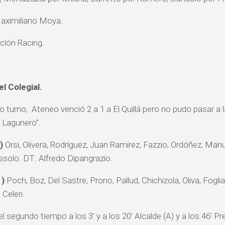
ximiliano Moya.
clón Racing.
el Colegial.
 turno, Ateneo venció 2 a 1 a El Quillá pero no pudo pasar a 
n Lagunero”.
)
Orsi, Olivera, Rodríguez, Juan Ramírez, Fazzio, Ordóñez, Manu
ssolo. DT: Alfredo Dipangrazio.
1)
Poch, Boz, Del Sastre, Prono, Pallud, Chichizola, Oliva, Fogliat
Celeri.
l segundo tiempo a los 3’ y a los 20’ Alcalde (A) y a los 46’ Pr