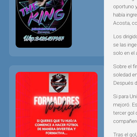
oportuno y
había ingr
Acosta, co
Los dirigi
se las ing
solo en el
Sobre el f
soledad en
Después de
Si para Un
mejoró. Es
tercer gol 
compañero
Tras el go