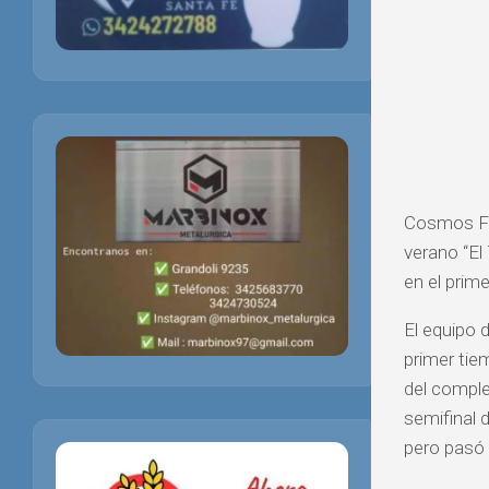
Cosmos FC 
verano “El
en el prim
El equipo 
primer tie
del comple
semifinal d
pero pasó 