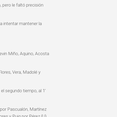
 pero le faltó precisión
a intentar mantener la
Kevin Miño, Aquino, Acosta
Flores, Vera, Madolé y
 el segundo tiempo, al 1’
t por Pascualón, Martínez
res y Puig por Pérez (U).