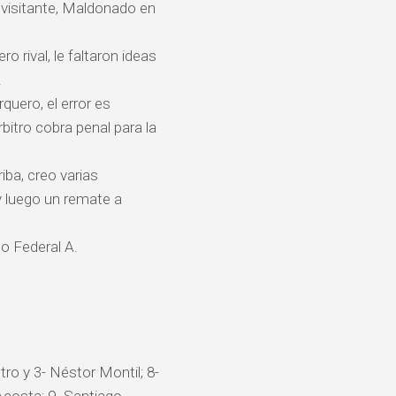
 visitante, Maldonado en
o rival, le faltaron ideas
.
quero, el error es
rbitro cobra penal para la
iba, creo varias
 y luego un remate a
eo Federal A.
stro y 3- Néstor Montil; 8-