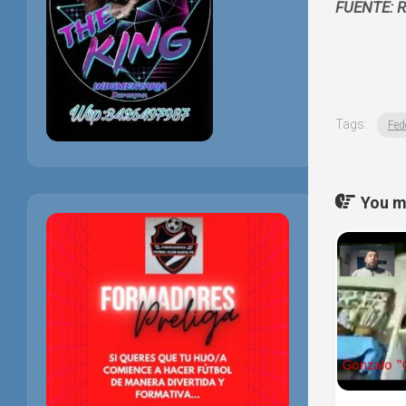
FUENTE: 
Tags:
Fed
You ma