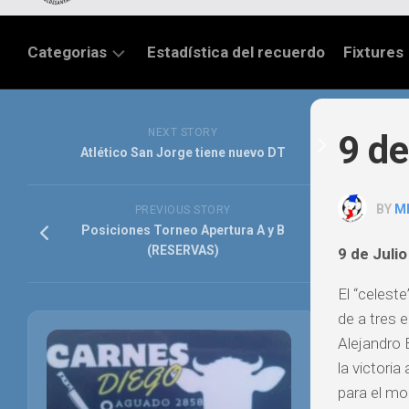
Categorias
Estadística del recuerdo
Fixtures
LIGA
SANTAFESINA
NEXT STORY
9 de
Atlético San Jorge tiene nuevo DT
OTRAS
LIGAS
BY
M
PREVIOUS STORY
TORNEO
Posiciones Torneo Apertura A y B
FEDERAL
(RESERVAS)
9 de Juli
NACIONAL
El “celest
B
de a tres 
PRIMERA
Alejandro 
la victoria
FÚTBOL
INTERNACIONAL
para el mo