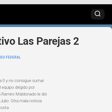
tivo Las Parejas 2
EO FEDERAL
2 a 0 y no consigue sumar
 equipo dirigido por
pa Ramiro Maldonado le dió
Julio. Otra mala noticia
costa.