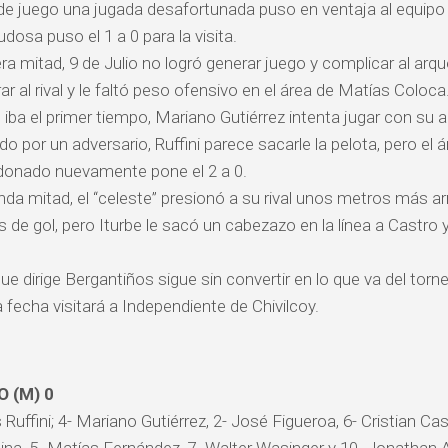
de juego una jugada desafortunada puso en ventaja al equipo
dosa puso el 1 a 0 para la visita.
ra mitad, 9 de Julio no logró generar juego y complicar al arquer
ar al rival y le faltó peso ofensivo en el área de Matías Coloca
iba el primer tiempo, Mariano Gutiérrez intenta jugar con su ar
 por un adversario, Ruffini parece sacarle la pelota, pero el á
ldonado nuevamente pone el 2 a 0.
nda mitad, el “celeste” presionó a su rival unos metros más arr
s de gol, pero Iturbe le sacó un cabezazo en la línea a Castro
ue dirige Bergantiños sigue sin convertir en lo que va del torn
 fecha visitará a Independiente de Chivilcoy.
O (M) 0
 Ruffini; 4- Mariano Gutiérrez, 2- José Figueroa, 6- Cristian Ca