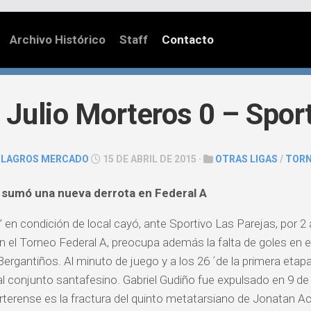
Archivo Histórico
Staff
Contacto
 Julio Morteros 0 – Spor
ILAGROS MERCADO
15 DE ABRIL DE 2015 ·
OTRAS LIGAS
/
TORN
o sumó una nueva derrota en Federal A
e” en condición de local cayó, ante Sportivo Las Parejas, por 
en el Torneo Federal A, preocupa además la falta de goles en el
Bergantiños. Al minuto de juego y a los 26 ´de la primera eta
 al conjunto santafesino. Gabriel Gudiño fue expulsado en 9 de 
rterense es la fractura del quinto metatarsiano de Jonatan A