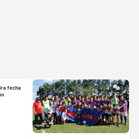
3ra fecha
0
0
ón