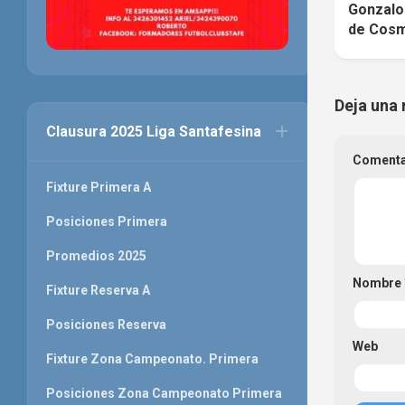
Gonzalo
de Cosm
Deja una 
Clausura 2025 Liga Santafesina
Coment
Fixture Primera A
Posiciones Primera
Promedios 2025
Nombre
Fixture Reserva A
Posiciones Reserva
Web
Fixture Zona Campeonato. Primera
Posiciones Zona Campeonato Primera