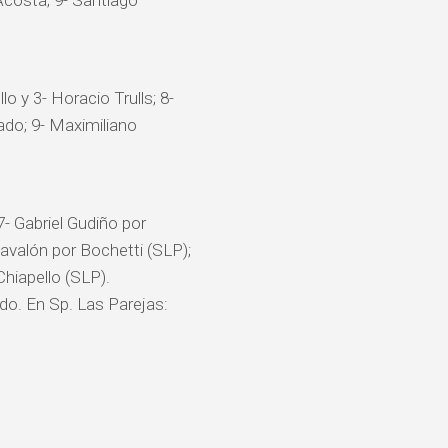
Acosta; 9- Santiago
o y 3- Horacio Trulls; 8-
ado; 9- Maximiliano
- Gabriel Gudiño por
Navalón por Bochetti (SLP);
Chiapello (SLP).
ldo. En Sp. Las Parejas: