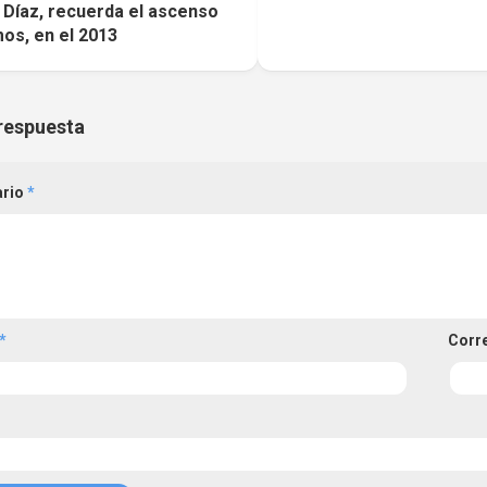
 Díaz, recuerda el ascenso
os, en el 2013
respuesta
ario
*
*
Corr