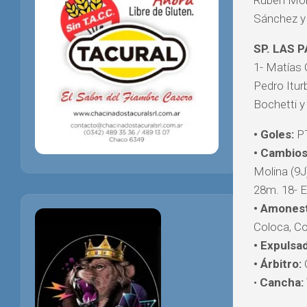
Rubén Moli
Sánchez y
SP. LAS 
1- Matías 
Pedro Itur
Bochetti y
• Goles:
PT
• Cambios
Molina (9J
28m. 18- E
• Amones
Coloca, Co
• Expulsa
• Árbitro:
C
•
Cancha: