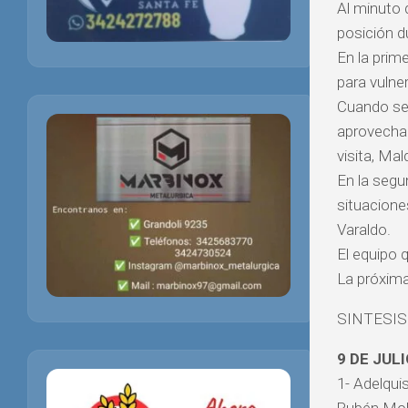
Al minuto 
posición du
En la prime
para vulner
Cuando se 
aprovechado
visita, Ma
En la segu
situacione
Varaldo.
El equipo q
La próxima
SINTESIS
9 DE JULI
1- Adelquis