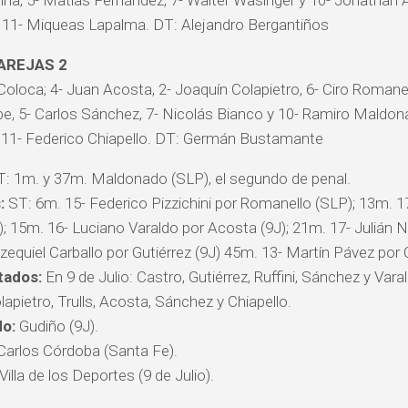
na, 5- Matías Fernández, 7- Walter Wasinger y 10- Jonathan 
 11- Miqueas Lapalma. DT: Alejandro Bergantiños
PAREJAS 2
Coloca; 4- Juan Acosta, 2- Joaquín Colapietro, 6- Ciro Romanell
be, 5- Carlos Sánchez, 7- Nicolás Bianco y 10- Ramiro Maldon
 11- Federico Chiapello. DT: Germán Bustamante
: 1m. y 37m. Maldonado (SLP), el segundo de penal.
:
ST: 6m. 15- Federico Pizzichini por Romanello (SLP); 13m. 17
); 15m. 16- Luciano Varaldo por Acosta (9J); 21m. 17- Julián 
zequiel Carballo por Gutiérrez (9J) 45m. 13- Martín Pávez por 
tados:
En 9 de Julio: Castro, Gutiérrez, Ruffini, Sánchez y Vara
lapietro, Trulls, Acosta, Sánchez y Chiapello.
do:
Gudiño (9J).
arlos Córdoba (Santa Fe).
Villa de los Deportes (9 de Julio).