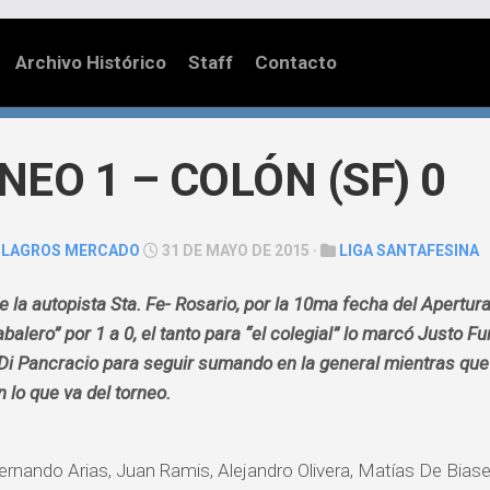
Archivo Histórico
Staff
Contacto
NEO 1 – COLÓN (SF) 0
ILAGROS MERCADO
31 DE MAYO DE 2015 ·
LIGA SANTAFESINA
de la autopista Sta. Fe- Rosario, por la 10ma fecha del Apertur
balero” por 1 a 0, el tanto para “el colegial” lo marcó Justo F
Di Pancracio para seguir sumando en la general mientras que
n lo que va del torneo.
rnando Arias, Juan Ramis, Alejandro Olivera, Matías De Biase,