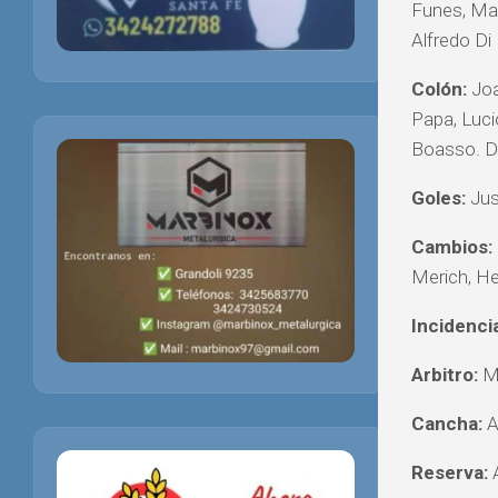
Funes, Mar
Alfredo Di
Colón:
Joa
Papa, Luci
Boasso. D
Goles:
Jus
Cambios:
Merich, He
Incidenci
Arbitro:
Ma
Cancha:
A
Reserva:
A