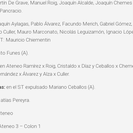
tín De Grave, Manuel Roig, Joaquín Alcalde, Joaquín Chemes 
 Pancracio.
quín Aylagas, Pablo Álvarez, Facundo Merich, Gabriel Gómez,
o Culler, Mauro Marconato, Nicolás Leguizamón, Ignacio Lópe
T: Mauricio Chiementin
to Funes (A).
en Ateneo Ramírez x Roig, Cristaldo x Díaz y Ceballos x Cheme
rnández x Álvarez y Alza x Culler.
as:
en el ST expulsado Mariano Ceballos (A).
tías Pereyra.
teneo
teneo 3 – Colon 1