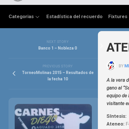
Categorias
Estadística del recuerdo
Fixtures
LIGA
SANTAFESINA
NEXT STORY
ATE
Banco 1 – Nobleza 0
OTRAS
LIGAS
BY
M
PREVIOUS STORY
TORNEO
‎TorneoMolinas‬ 2015 – Resultados de
FEDERAL
la fecha 10
A la vera 
gano al “Sa
NACIONAL
B
equipo de 
visitante e
PRIMERA
Síntesis:
FÚTBOL
INTERNACIONAL
Ateneo:
Fe