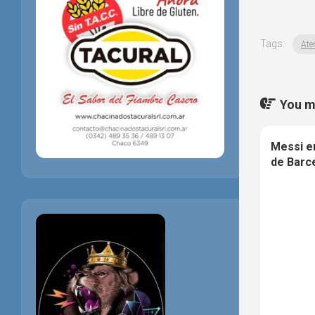
Tags:
Ate
You ma
Messi e
de Barc