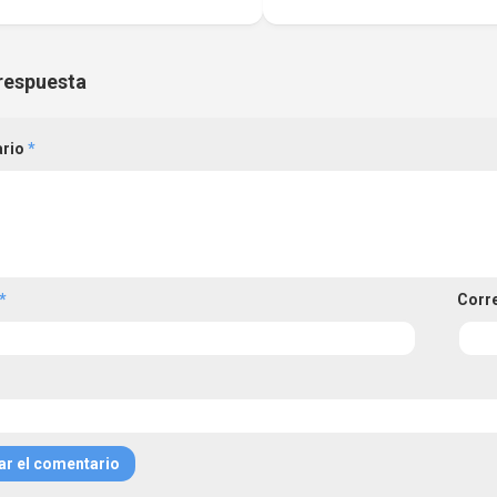
respuesta
ario
*
*
Corr