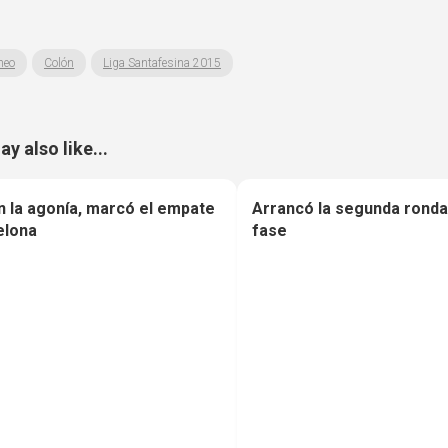
neo
Colón
Liga Santafesina 2015
y also like...
n la agonía, marcó el empate
Arrancó la segunda ronda 
0
elona
fase