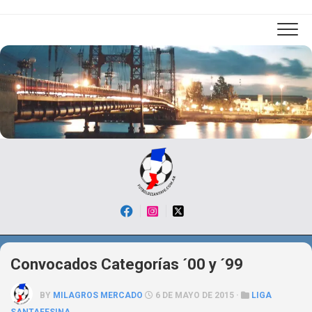
Skip
to
content
Convocados Categorías ´00 y ´99
BY
MILAGROS MERCADO
6 DE MAYO DE 2015 ·
LIGA