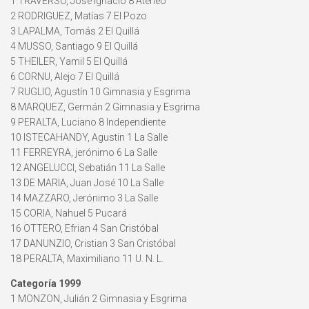
1 TRAVERSO, José Ignacio 8 Ateneo
2 RODRIGUEZ, Matías 7 El Pozo
3 LAPALMA, Tomás 2 El Quillá
4 MUSSO, Santiago 9 El Quillá
5 THEILER, Yamil 5 El Quillá
6 CORNU, Alejo 7 El Quillá
7 RUGLIO, Agustín 10 Gimnasia y Esgrima
8 MARQUEZ, Germán 2 Gimnasia y Esgrima
9 PERALTA, Luciano 8 Independiente
10 ISTECAHANDY, Agustin 1 La Salle
11 FERREYRA, jerónimo 6 La Salle
12 ANGELUCCI, Sebatián 11 La Salle
13 DE MARIA, Juan José 10 La Salle
14 MAZZARO, Jerónimo 3 La Salle
15 CORIA, Nahuel 5 Pucará
16 OTTERO, Efrian 4 San Cristóbal
17 DANUNZIO, Cristian 3 San Cristóbal
18 PERALTA, Maximiliano 11 U. N. L.
Categoría 1999
1 MONZON, Julián 2 Gimnasia y Esgrima