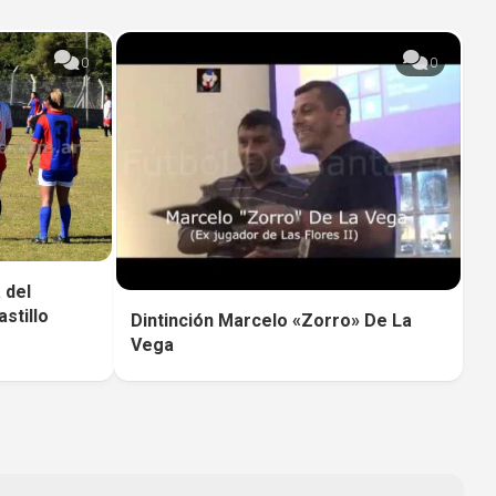
0
0
 del
stillo
Dintinción Marcelo «Zorro» De La
Vega