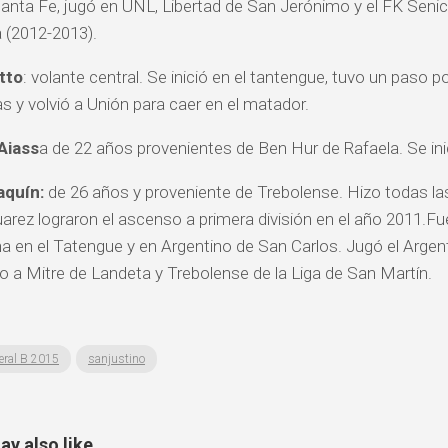
anta Fe, jugó en UNL, Libertad de San Jerónimo y el FK Senica
 (2012-2013).
tto
: volante central. Se inició en el tantengue, tuvo un paso 
s y volvió a Unión para caer en el matador.
Aiass
a de 22 años provenientes de Ben Hur de Rafaela. Se ini
aquín:
de 26 años y proveniente de Trebolense. Hizo todas las 
arez lograron el ascenso a primera división en el año 2011.F
a en el Tatengue y en Argentino de San Carlos. Jugó el Argen
 a Mitre de Landeta y Trebolense de la Liga de San Martín.
eral B 2015
sanjustino
y also like...