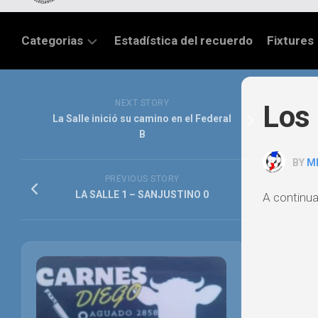
Categorias
Estadística del recuerdo
Fixtures
LIGA
SANTAFESINA
NEXT STORY
Los 
La Salle inició su camino en el Federal
OTRAS
B
LIGAS
BY
M
TORNEO
PREVIOUS STORY
FEDERAL
LA SALLE 1 – SANJUSTINO 0
A continua
NACIONAL
B
PRIMERA
FÚTBOL
INTERNACIONAL