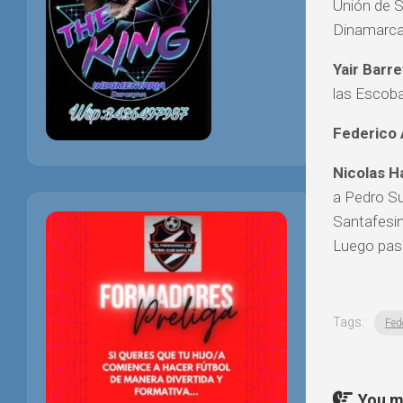
Unión de S
Dinamarca
Yair Barre
las Escoba
Federico 
Nicolas H
a Pedro Su
Santafesin
Luego paso
Tags:
Fed
You ma