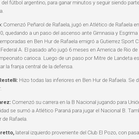
) del fútbol argentino, para ganar minutos y seguir siendo part
a.
:
Comenzó Peñarol de Rafaela, jugó en Atlético de Rafaela en
0, quedando a un paso del ascenso ante Gimnasia y Esgrima
temporadas en Ben Hur de Rafaela emigró a Gutierrez Sport 
l Federal A. El pasado año jugó 6 meses en America de Rio de J
ampeonato carioca. Luego de un paso por Mitre de Landeta est
ar la franja central de la defensa.
estelli:
Hizo todas las inferiores en Ben Hur de Rafaela. S
.
arez:
Comenzó su carrera en la B Nacional jugando para Unió
idad se sumó a Atlético Paraná para jugar el Nacional B. Tam
 de Rafaela.
retto,
lateral izquierdo proveniente del Club El Pozo, con pasa