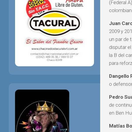
(Federal A
colombian
Juan Caro
2009 y 201
un par de 
disputar e
la B del c
para reforz
Dangello R
o defensor
Pedro Su
de continu
en Ben Hur
Matías Bo