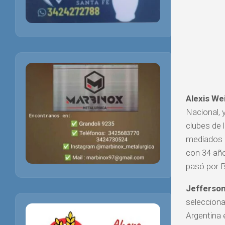
Alexis We
Nacional, y
clubes de 
mediados d
con 34 año
pasó por B
Jefferso
selecciona
Argentina 