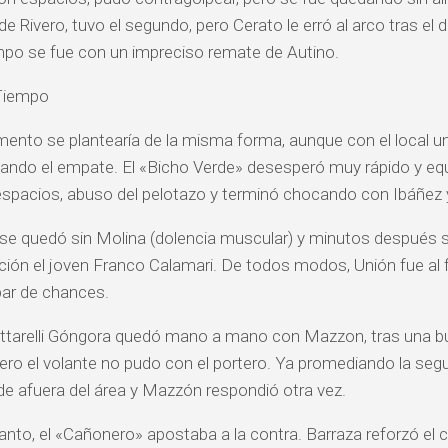
e Rivero, tuvo el segundo, pero Cerato le erró al arco tras el 
mpo se fue con un impreciso remate de Autino.
Tiempo
ento se plantearía de la misma forma, aunque con el local u
cando el empate. El «Bicho Verde» desesperó muy rápido y e
spacios, abuso del pelotazo y terminó chocando con Ibáñez y
 se quedó sin Molina (dolencia muscular) y minutos después 
ón el joven Franco Calamari. De todos modos, Unión fue al fre
par de chances.
ittarelli Góngora quedó mano a mano con Mazzon, tras una 
ero el volante no pudo con el portero. Ya promediando la se
e afuera del área y Mazzón respondió otra vez.
anto, el «Cañonero» apostaba a la contra. Barraza reforzó el