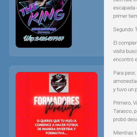
escapada d
primer tie
Segundo 
El complem
visita bus
encontró e
Para peor,
amonestaci
y tuvo un 
Primero, V
Tarasco, p
probó desd
Mientras t