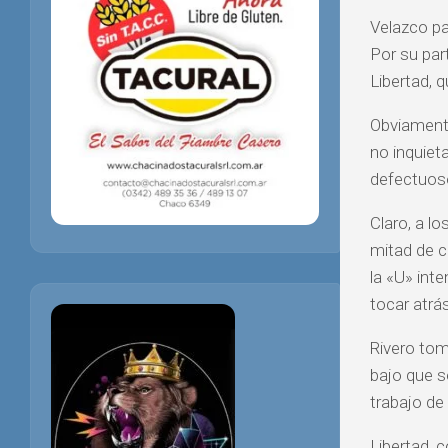
Velazco pa
Por su par
Libertad, 
Obviamente
no inquiet
defectuoso
Claro, a lo
mitad de c
la «U» inte
tocar atrá
Rivero tom
bajo que s
trabajo de
Libertad, 