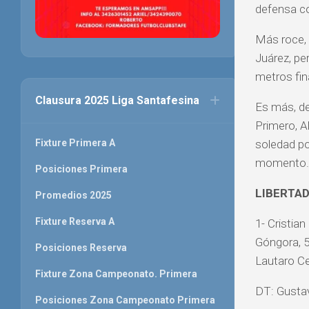
defensa co
Más roce, 
Juárez, pe
metros fin
Clausura 2025 Liga Santafesina
Es más, de
Primero, A
soledad po
Fixture Primera A
momento.
Posiciones Primera
LIBERTAD
Promedios 2025
Fixture Reserva A
1- Cristian
Góngora, 5
Posiciones Reserva
Lautaro Ce
Fixture Zona Campeonato. Primera
DT: Gusta
Posiciones Zona Campeonato Primera