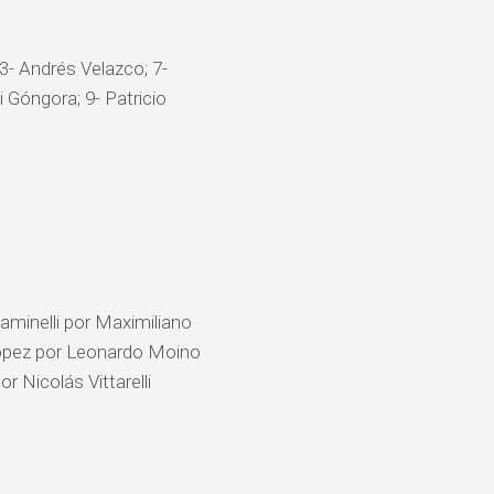
 3- Andrés Velazco; 7-
i Góngora; 9- Patricio
minelli por Maximiliano
López por Leonardo Moino
r Nicolás Vittarelli