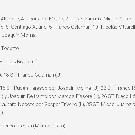
 Alderete; 4- Leonardo Moino, 2- José Ibarra, 6- Miguel Yuste,
, 8- Santiago Autino, 5- Franco Calamari, 10- Nicolás Vittarell
- Joaquín Molina.
 Tosetto.
T Luis Rivero (L).
:
18 ST Franco Calamari (U).
15 ST Rubén Tarasco por Joaquín Molina (U), 22 ST Franco Ra
) y Joaquín Beltramo por Marcos Fissore (L), 26 ST Diego 
 Lautaro Nepote por Gaspar Triverio (L), 35 ST Misael Juárez po
).
derico Prensa (Mar del Plata).