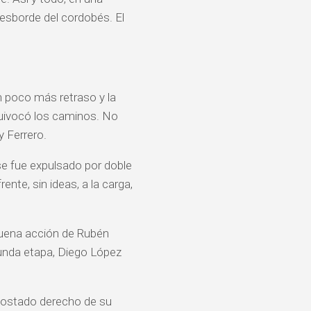
desborde del cordobés. El
n poco más retraso y la
quivocó los caminos. No
 Ferrero.
se fue expulsado por doble
nte, sin ideas, a la carga,
buena acción de Rubén
gunda etapa, Diego López
 costado derecho de su