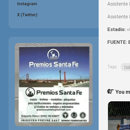
Asistente N
Instagram
X (Twitter)
Asistente 
Estadio:
«D
FUENTE: 
Tags:
Fed
You ma