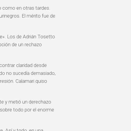
o como en otras tardes.
urinegros. El mérito fue de
re». Los de Adrián Tosetto
epción de un rechazo
ncontrar claridad desde
ndo no sucedía demasiado,
presión. Calamari quiso
te y metió un derechazo
 sobre todo por el enorme
e. Así y todo, en una