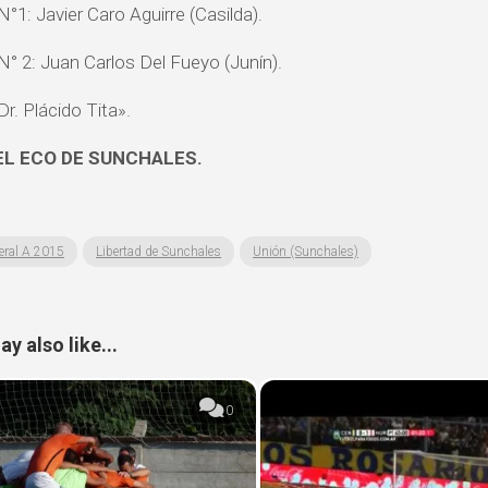
°1: Javier Caro Aguirre (Casilda).
N° 2: Juan Carlos Del Fueyo (Junín).
r. Plácido Tita».
EL ECO DE SUNCHALES.
eral A 2015
Libertad de Sunchales
Unión (Sunchales)
y also like...
0