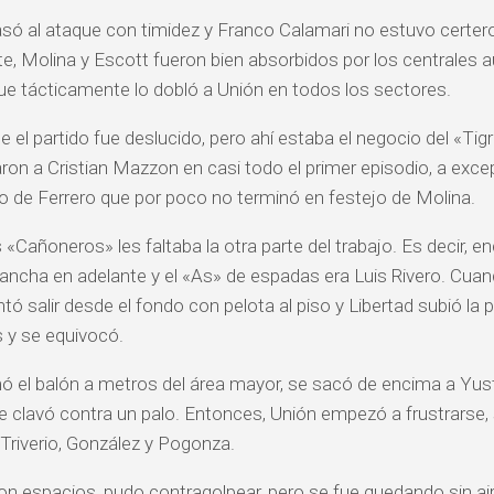
só al ataque con timidez y Franco Calamari no estuvo certer
te, Molina y Escott fueron bien absorbidos por los centrales a
que tácticamente lo dobló a Unión en todos los sectores.
 el partido fue deslucido, pero ahí estaba el negocio del «Tig
aron a Cristian Mazzon en casi todo el primer episodio, a exc
 de Ferrero que por poco no terminó en festejo de Molina.
s «Cañoneros» les faltaba la otra parte del trabajo. Es decir, e
ancha en adelante y el «As» de espadas era Luis Rivero. Cua
ntó salir desde el fondo con pelota al piso y Libertad subió la 
s y se equivocó.
ó el balón a metros del área mayor, se sacó de encima a Yus
e clavó contra un palo. Entonces, Unión empezó a frustrarse,
 Triverio, González y Pogonza.
con espacios, pudo contragolpear, pero se fue quedando sin air