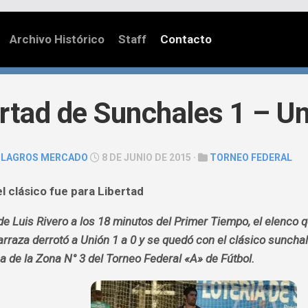
Archivo Histórico
Staff
Contacto
rtad de Sunchales 1 – U
ILAGROS MERCADO
8 DE JUNIO DE 2015 ·
TORNEO FEDERAL
l clásico fue para Libertad
de Luis Rivero a los 18 minutos del Primer Tiempo, el elenc
rraza derrotó a Unión 1 a 0 y se quedó con el clásico suncha
 de la Zona N° 3 del Torneo Federal «A» de Fútbol.