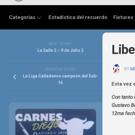
Categorias
Estadística del recuerdo
Fixtures
LIGA
SANTAFESINA
NEXT STORY
Libe
La Salle 2 – 9 de Julio 2
OTRAS
LIGAS
BY
M
PREVIOUS STORY
TORNEO
La Liga Cañadense campeón del Sub-
FEDERAL
16
Esta vez e
NACIONAL
Con tanto 
B
Gustavo Ba
PRIMERA
12ma fecha
FÚTBOL
INTERNACIONAL