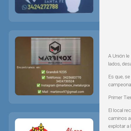
A Unión le
lados, desa
Es que, se
campeonato
Primer Ti
El local r
caminos a 
explotar a