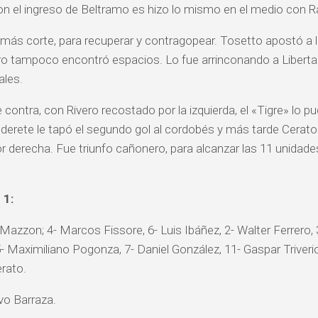
n el ingreso de Beltramo es hizo lo mismo en el medio con Ra
más corte, para recuperar y contragopear. Tosetto apostó a 
ro tampoco encontró espacios. Lo fue arrinconando a Libertad,
ales.
 contra, con Rivero recostado por la izquierda, el «Tigre» lo pu
lderete le tapó el segundo gol al cordobés y más tarde Cerato
r derecha. Fue triunfo cañonero, para alcanzar las 11 unidade
 1:
 Mazzon; 4- Marcos Fissore, 6- Luis Ibáñez, 2- Walter Ferrero, 
- Maximiliano Pogonza, 7- Daniel González, 11- Gaspar Triverio;
rato.
vo Barraza.